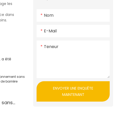
age les
nce dans
Nom
ins.
E-Mail
Teneur
. a été
ENVOYER UNE ENQUÊTE
MAINTENANT
 sans
de porte de
oroute