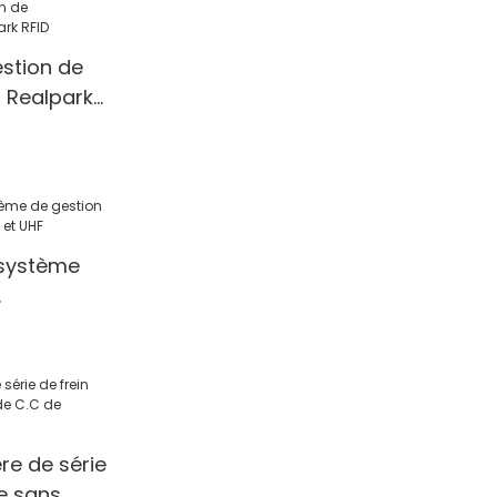
stion de
 Realpark
 système
 LPR et UHF
re de série
ie sans