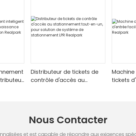
onnement
Distributeur de tickets de
Machine
stributeur
contrôle d'accès au
tickets d
e de
stationnement tout-en-un,
les park
ulation
pour solution de système
de stationnement LPR
Realpark
Nous Contacter
alisées et est capable de répondre aux exigences spécifi