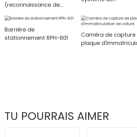
(reconnaissance de
stationnement basé
plaque
des tickets et UHF
d'immatriculation) avec
Barrière de
système de
Caméra de capture
stationnement RPH-601
stationnement basé sur
plaque d'immatricul
des tickets 1
de voiture
TU POURRAIS AIMER