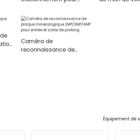
 sur
parking de voiture
brosse de C.C
véhicule
 de
Caméra de
ation
reconnaissance de
plaque minéralogique
2MP/3MP/4MP pour
entrée et sortie de
parking
Équipement de 