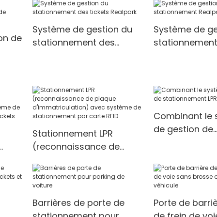
RPL-XYX1, contrôleur de
stationnement sans
Système de gestion du
Système de ge
ticket intégré
on de
stationnement des
stationnement
tickets Realpark
RFID
Combinant le
de gestion de
Stationnement LPR
stationnement
(reconnaissance de
plaque
avec
d'immatriculation) avec
système de
 sur
stationnement par carte
Barrières de porte de
Porte de barriè
RFID
stationnement pour
de frein de vo