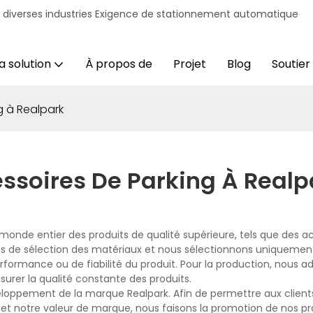
r diverses industries Exigence de stationnement automatique
a solution
À propos de
Projet
Blog
Soutien
g à Realpark
essoires De Parking À Realp
du monde entier des produits de qualité supérieure, tels que des a
s de sélection des matériaux et nous sélectionnons uniquement
formance ou de fiabilité du produit. Pour la production, nous a
urer la qualité constante des produits.
oppement de la marque Realpark. Afin de permettre aux client
e et notre valeur de marque, nous faisons la promotion de nos pr