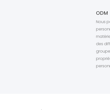
ODM
Nous po
personn
matérie
des dif
groupe,
propri
personn