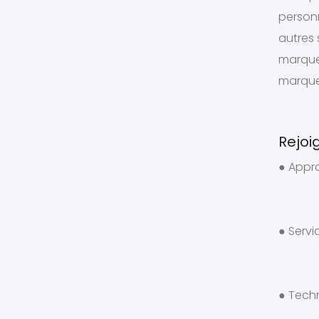
personn
autres 
marque 
marque
Rejoi
● Appr
● Serv
● Tech