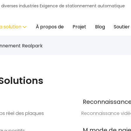
r diverses industries Exigence de stationnement automatique
a solution
À propos de
Projet
Blog
Soutien
ionnement Realpark
Solutions
Reconnaissance 
ps réel des plaques
Reconnaissance vidéo,
M
mode de paie
ux positifs.