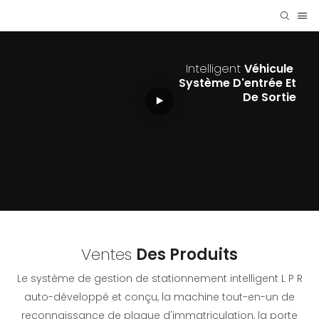
Intelligent
Véhicule
Système D'entrée Et
De Sortie
Ventes
Des Produits
Le système de gestion de stationnement intelligent L P R
auto-développé et conçu, la machine tout-en-un de
reconnaissance de plaque d'immatriculation, la porte