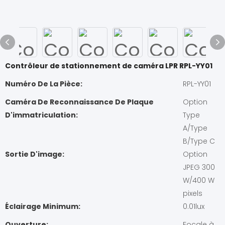
Contrôleur de stationnement de caméra LPR RPL-YY01
Numéro De La Pièce:
RPL-YY01
Caméra De Reconnaissance De Plaque
Option
D'immatriculation:
Type
A/Type
B/Type C
Sortie D'image:
Option
JPEG 300
W/400 W
pixels
Éclairage Minimum:
0.01lux
Ouverture:
Focale à