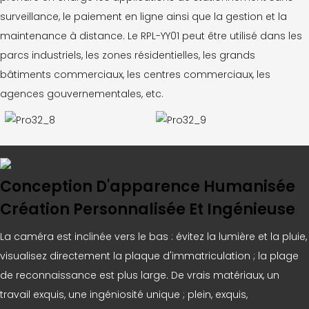
surveillance, le paiement en ligne ainsi que la gestion et la
maintenance à distance. Le RPL-YY01 peut être utilisé dans les
parcs industriels, les zones résidentielles, les grands
bâtiments commerciaux, les centres commerciaux, les
agences gouvernementales, etc.
Conception D'apparence Humanisée
Création Personnalisée Et Ingénieuse
La caméra est inclinée vers le bas : évitez la lumière et la pluie,
visualisez directement la plaque d'immatriculation ; la plage
de reconnaissance est plus large. De vrais matériaux, un
travail exquis, une ingéniosité unique ; plein, exquis,