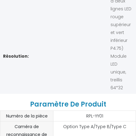
à deux
lignes LED
rouge
supérieur
et vert
inférieur
P4.75)
Résolution:
Module
LED
unique,
treillis
64*32
Paramètre De Produit
Numéro de la pièce
RPL-YY01
Caméra de
Option Type A/Type B/Type C
reconnaissance de