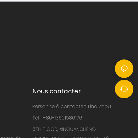
Nous contacter
Personne à contacter: Tina Zhou
Tél : +86-13501586176
5TH FLOOR, XINGUANCHENG