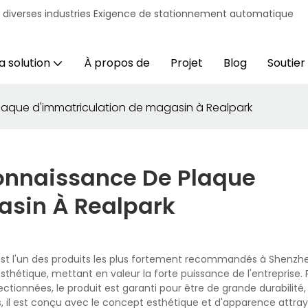
r diverses industries Exigence de stationnement automatique
a solution
À propos de
Projet
Blog
Soutien
aque d'immatriculation de magasin à Realpark
onnaissance De Plaque
asin À Realpark
st l'un des produits les plus fortement recommandés à Shenzh
esthétique, mettant en valeur la forte puissance de l'entreprise. 
tionnées, le produit est garanti pour être de grande durabilité, s
s, il est conçu avec le concept esthétique et d'apparence attra