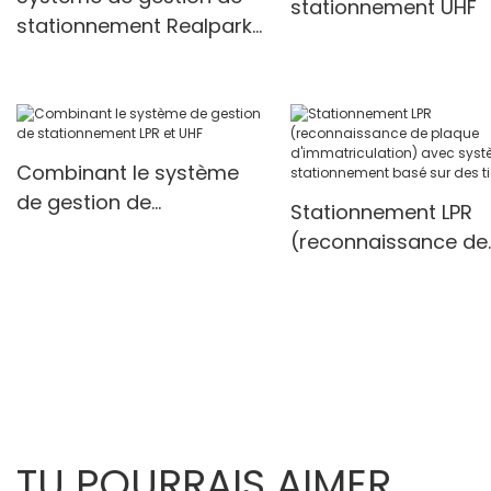
stationnement UHF
caméra Lpr, caméra
système de
stationnement Realpark
Anpr
stationnement de vo
RFID
intelligent avec ca
Hd
Combinant le système
de gestion de
Stationnement LPR
stationnement LPR et UHF
(reconnaissance de
plaque
d'immatriculation) 
système de
stationnement basé
des tickets 1
TU POURRAIS AIMER