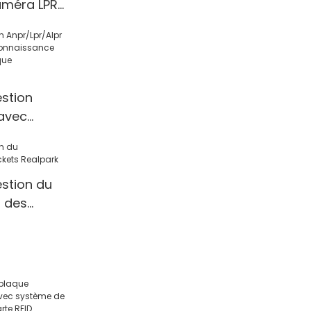
améra LPR
38007627
stion
 avec
ce
e plaque
stion du
 des
rk