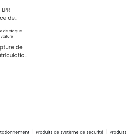
 LPR
ce de
ion) avec
pture de
 par carte
riculation
stationnement
Produits de système de sécurité
Produits