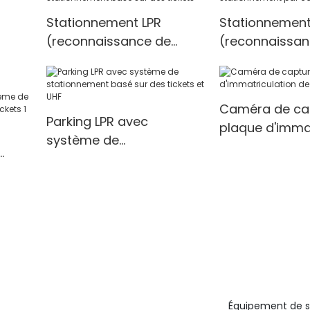
Stationnement LPR
Stationnement
iture
(reconnaissance de
(reconnaissan
méra
plaque
plaque
d'immatriculation) avec
d'immatriculat
système de
système de
Caméra de ca
stationnement basé sur
stationnement
Parking LPR avec
plaque d'immat
des tickets
RFID
système de
de voiture
stationnement basé sur
des tickets et UHF
avec
 sur
Équipement de 