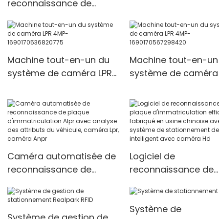
reconnaissance de
4MP
plaque d'immatriculation
4mp (作废)
Machine tout-en-un du
Machine tout-en-un
système de caméra LPR
système de caméra
4MP-1690170536820775
4MP-1690170567298
Caméra automatisée de
Logiciel de
reconnaissance de
reconnaissance de
plaque d'immatriculation
plaque d'immatricul
Alpr avec analyse des
efficace fabriqué en
Système de
attributs du véhicule,
usine chinoise avec
Système de gestion de