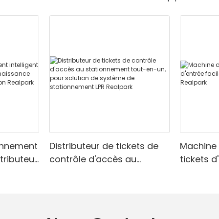
onnement
Distributeur de tickets de
Machine
stributeur
contrôle d'accès au
tickets d
e de
stationnement tout-en-un,
les park
ulation
pour solution de système
de stationnement LPR
Realpark