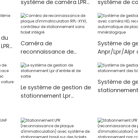
système de caméra LPR
système de c
4MP-1690168681534369
4MP-16901704
 du
Caméra de
Système de ge
 LPR
reconnaissance de
Anpr/Lpr/Alpr
420
plaque d'immatriculation
caméra HD,
RPL-XYX1, contrôleur de
reconnaissan
stationnement sans
automatique d
Système de ge
ticket intégré
minéralogique
Le système de gestion de
stationnement
stationnement Lpr
tickets Realpa
d’entrée et de sortie
ation