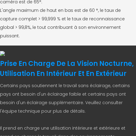
caméra est de 65°.
L'angle maximum de haut en bas est de 60 °, le taux de
capture complet > 99,999 % et le taux de reconnaissance
global > 99,8%, le tout contribuant à son environnement
puissant.
Prise En Charge De La Vision Nocturne,
Utilisation En Intérieur Et En Extérieur
Certains pays soutiennent le travail sans éclairage, certains
pays ont besoin d'un éclairage faible et certains pays ont
besoin d'un éclairage supplémentaire. Veuillez consulter
l'équipe technique pour plus de détails.
Il prend en charge une utilisation intérieure et extérieure et