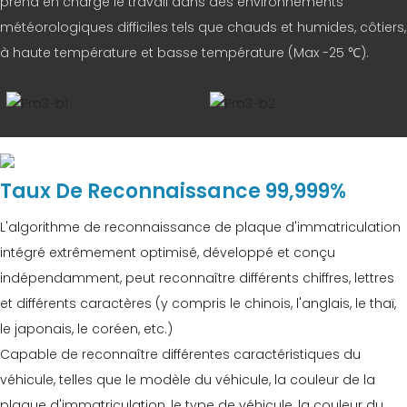
prend en charge le travail dans des environnements
météorologiques difficiles tels que chauds et humides, côtiers,
à haute température et basse température (Max -25 ℃).
Taux De Reconnaissance 99,999%
L'algorithme de reconnaissance de plaque d'immatriculation
intégré extrêmement optimisé, développé et conçu
indépendamment, peut reconnaître différents chiffres, lettres
et différents caractères (y compris le chinois, l'anglais, le thaï,
le japonais, le coréen, etc.)
Capable de reconnaître différentes caractéristiques du
véhicule, telles que le modèle du véhicule, la couleur de la
plaque d'immatriculation, le type de véhicule, la couleur du