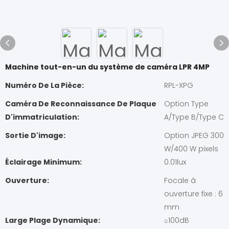
Machine tout-en-un du système de caméra LPR 4MP
Numéro De La Pièce:
RPL-XPG
Caméra De Reconnaissance De Plaque
Option Type
D'immatriculation:
A/Type B/Type C
Sortie D'image:
Option JPEG 300
W/400 W pixels
Éclairage Minimum:
0.01lux
Ouverture:
Focale à
ouverture fixe : 6
mm
Large Plage Dynamique:
≥100dB