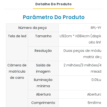
Detalhe Do Produto
Parâmetro Do Produto
Número da peça
RPL-YY04
Tela de led
Tamanho
L192cm * H384cm (display L
oito linhas
Resolução
Duas peças de módulo L
matriz de po
Câmera de
Saída de
2 milhões/3 milhões/4 m
matrícula
imagem
mixados
de carro
Iluminação
0.01Luxo
mínima
Abertura
Abertura Fi
Comprimento
6milímetro