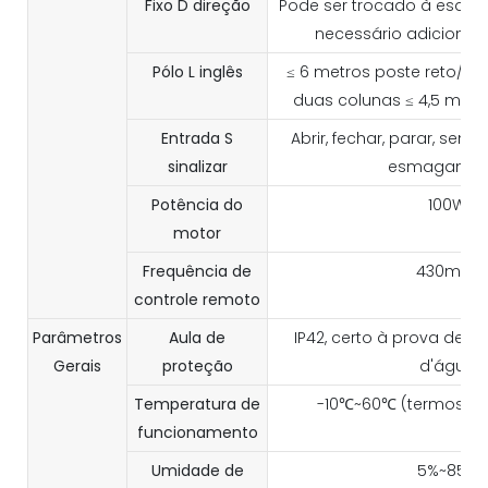
Fixo
D
direção
Pode ser trocado à esquerd
necessário adicionar
Pólo
L
inglês
≤ 6 metros poste reto/cur
duas colunas ≤ 4,5 metro
Entrada
S
Abrir, fechar, parar, senti
sinalizar
esmagamen
Potência do
100W
motor
Frequência de
430mhz
controle remoto
Parâmetros
Aula de
IP42, certo à prova de p
Gerais
proteção
d'água
Temperatura de
-10℃~60℃ (termostat
funcionamento
Umidade de
5%~85%