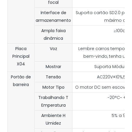
focal
Interface de
Suporta cartão SD2.0 padrã
armazenamento
máximo de 
Ampla faixa
≥100dB
dinâmica
Placa
Voz
Lembre carros temporário
Principal
bem-vindo, tenha um b
X04
Mostrar
Suporta Módulo M
Portão de
Tensão
AC220V±10%,50H
barreira
Motor
Tipo
O motor DC sem escova d
Trabalhando
T
-20°C~ +70
Emperatura
Ambiente
H
5% a 95%
Umidez