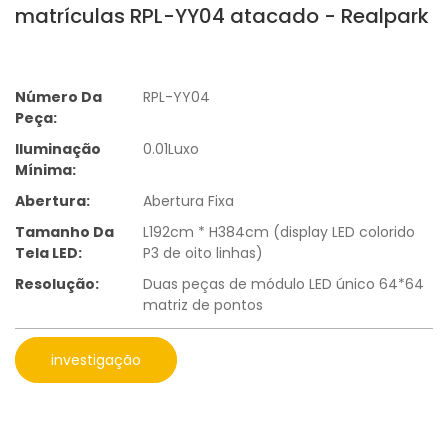
matrículas RPL-YY04 atacado - Realpark
Número Da
RPL-YY04
Peça:
Iluminação
0.01Luxo
Mínima:
Abertura:
Abertura Fixa
Tamanho Da
L192cm * H384cm (display LED colorido
Tela LED:
P3 de oito linhas)
Resolução:
Duas peças de módulo LED único 64*64
matriz de pontos
investigação