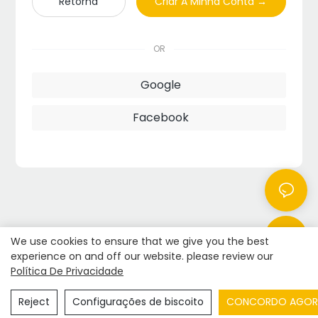
Retorna
Criar A Minha Conta →
OR
Google
Facebook
We use cookies to ensure that we give you the best
experience on and off our website. please review our
Política De Privacidade
Copyright © 2026
Shenzhen Realpark Co., Ltd.
|
Mapa do
site
|
Política de Privacidade
Reject
Configurações de biscoito
CONCORDO AGOR