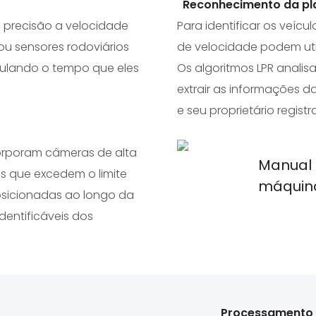
Reconhecimento da pla
 precisão a velocidade
Para identificar os veíc
 ou sensores rodoviários
de velocidade podem util
culando o tempo que eles
Os algoritmos LPR anali
extrair as informações da
e seu proprietário registr
orporam câmeras de alta
Manual 
s que excedem o limite
máquin
osicionadas ao longo da
placas 
ntificáveis ​​dos
Processamento e