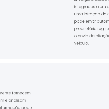
integrados a um 
uma infração de e
pode emitir auto
proprietário regis
o envio da citaçã
veículo.
lmente fornecem
lam e analisam
 informação pode