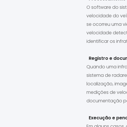
O software do sis
velocidade do veí
se ocorreu uma v
velocidade detec
identificar os inf
Registro e docu
Quando uma infra
sistema de radares
localização, imag
medições de velo
documentação para
Execução e pena
Em alguns casos, 