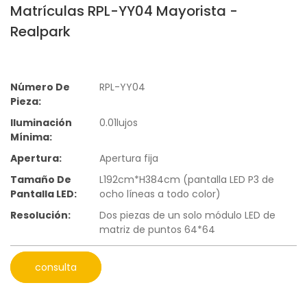
Matrículas RPL-YY04 Mayorista -
Realpark
Número De
RPL-YY04
Pieza:
Iluminación
0.01lujos
Mínima:
Apertura:
Apertura fija
Tamaño De
L192cm*H384cm (pantalla LED P3 de
Pantalla LED:
ocho líneas a todo color)
Resolución:
Dos piezas de un solo módulo LED de
matriz de puntos 64*64
consulta