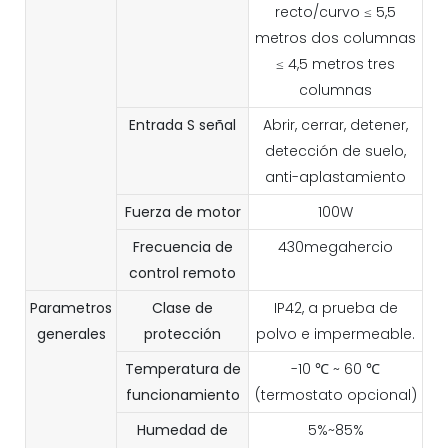
recto/curvo ≤ 5,5
metros dos columnas
≤ 4,5 metros tres
columnas
Entrada
S
señal
Abrir, cerrar, detener,
detección de suelo,
anti-aplastamiento
Fuerza de motor
100W
Frecuencia de
430megahercio
control remoto
Parametros
Clase de
IP42, a prueba de
generales
protección
polvo e impermeable.
Temperatura de
-10 ℃ ~ 60 ℃
funcionamiento
(termostato opcional)
Humedad de
5%~85%