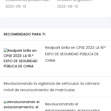
conveniencia con la
estacionamiento en
reconocimiento de
de gestión de
unificada de automóviles,
2023
09
13
2023
09
13
máquina de boletos de
Pakistán!
matrículas (LPR) de última
automóviles, personas,
peatones, visitantes,
entrada automática
generación integrada en
visitantes, sistemas de
cobros, tarifas de
Realpark.
los sistemas de gestión de
carga y plataformas en
propiedad y el grupo de
aparcamiento y control de
múltiples parques.
problemas de gestión
RECOMENDADO PARA TI
acceso.
unificada
multicomunitaria.
Realpark brilla en CPSE 2023: LA 19.ª
EXPO DE SEGURIDAD PÚBLICA DE
CHINA
Revolucionando la vigilancia de vehículos: la cámara
móvil de reconocimiento de matrículas
Revolucionando el
estacionamiento: el innovador