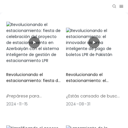
Revolucionando el
Revolucionando el
estacionamiento: fiesta de
estacionamiento: el
celebración del proyecto
innovador sistema
de estacionamiento en
inteligente de pago de
¡Prepárese para
¿Estás cansado de buscar
Azerbaiyán con el sistema
boletos LPR de Pakistán
revolucionar la forma de
monedas sueltas para
2024
11
15
2024
08
31
inteligente de gestión de
estacionamiento LPR
estacionar con el sistema
pagar las multas de
de gestión de
estacionamiento? ¡No
estacionamiento Smart
busques más! El innovador