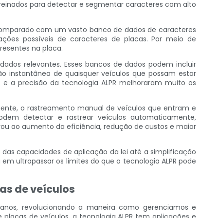
treinados para detectar e segmentar caracteres com alto
 comparado com um vasto banco de dados de caracteres
ções possíveis de caracteres de placas. Por meio de
resentes na placa.
ados relevantes. Esses bancos de dados podem incluir
ção instantânea de quaisquer veículos que possam estar
e e a precisão da tecnologia ALPR melhoraram muito os
lmente, o rastreamento manual de veículos que entram e
odem detectar e rastrear veículos automaticamente,
vou ao aumento da eficiência, redução de custos e maior
das capacidades de aplicação da lei até a simplificação
m ultrapassar os limites do que a tecnologia ALPR pode
as de veículos
os anos, revolucionando a maneira como gerenciamos e
placas de veículos, a tecnologia ALPR tem aplicações e