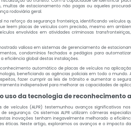
a fiscalização do trânsito. Com a capacidade de identificar p
, multas de estacionamento não pagas ou aqueles procurados
nça rodoviária geral.
 no reforço da segurança fronteiriça, identificando veículos qu
e leem placas de veículos com precisão, mesmo em ambientes 
 veículos envolvidos em atividades criminosas transfronteiri
e mostrado valiosa em sistemas de gerenciamento de estacioname
mentos, condomínios fechados e pedágios para automatizar
 eficiência global destas instalações.
econhecimento automático de placas de veículos na aplicação
logia, beneficiando as agências policiais em todo o mundo. A
suspeitos, fazer cumprir as leis de trânsito e aumentar a seg
erramenta indispensável para melhorar as capacidades de aplic
o uso da tecnologia de reconhecimento 
 de veículos (ALPR) testemunhou avanços significativos no
 de segurança. Os sistemas ALPR utilizam câmeras especializa
 estas inovações tenham inegavelmente melhorado a eficiên
s éticas. Neste artigo, exploramos os avanços e o impacto da