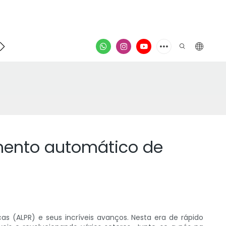
ontato
vídeo
mento automático de
 (ALPR) e seus incríveis avanços. Nesta era de rápido