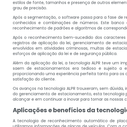
estilos de fonte, tamanhos e presença de outros elemen
grau de precisão.
Após a segmentação, o software passa para a fase de
conhecidos e combinações de números. Este banco de
reconhecimento de padrões e algoritmos de correspondên
Após o reconhecimento bem-sucedido dos caracteres d
registros de aplicação da lei, gerenciamento de estac
envolvidos em atividades criminosas, multas de estac
esforços de aplicação da lei e de segurança pública.
Além da aplicação da lei, a tecnologia ALPR teve um i
saem de estacionamentos era tedioso e sujeito a e
proporcionando uma experiência perfeita tanto para os 
satisfação do cliente.
Os avanços na tecnologia ALPR trouxeram, sem dúvida, i
do gerenciamento de estacionamento, esta tecnologia p
alcançar e em continuar a inovar para tornar as nossas ci
Aplicações e benefícios da tecnolog
A tecnologia de reconhecimento automático de placas
utilizamos informações de placas de veículos. Com a c