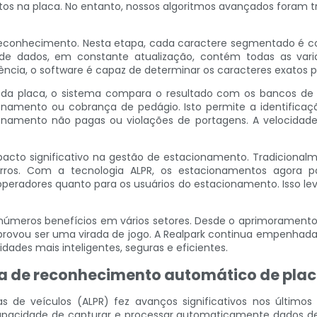
tos na placa. No entanto, nossos algoritmos avançados foram 
 reconhecimento. Nesta etapa, cada caractere segmentado é
 dados, em constante atualização, contém todas as varia
cia, o software é capaz de determinar os caracteres exatos p
a placa, o sistema compara o resultado com os bancos de d
ionamento ou cobrança de pedágio. Isto permite a identifica
ionamento não pagas ou violações de portagens. A velocidad
mpacto significativo na gestão de estacionamento. Tradiciona
rros. Com a tecnologia ALPR, os estacionamentos agora p
operadores quanto para os usuários do estacionamento. Isso le
números benefícios em vários setores. Desde o aprimoramento 
rovou ser uma virada de jogo. A Realpark continua empenhada e
dades mais inteligentes, seguras e eficientes.
ia de reconhecimento automático de plac
 de veículos (ALPR) fez avanços significativos nos últim
apacidade de capturar e processar automaticamente dados de 