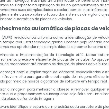
r da inovação, trazendo uma infinidade de benefícios incrív
imos seu impacto na aplicação da lei, no gerenciamento de tr
svendamos suas complexidades e esclarecemos suas inúmeras a
implesmente curioso sobre o futuro dos sistemas de vigilância
imento automático de placas de veículos.
nhecimento automático de placas de veí
ALPR) revolucionou a forma como a identificação de veículo
 tempo real. Esta tecnologia ganhou imensa popularidade em di
remos nos aprofundar nas complexidades de como funciona a te
lvimento e implementação da tecnologia ALPR. Nosso sist
imento preciso e eficiente de placas de veículos. Ao aproveita
z de reconhecer até mesmo os designs de placas de veículos
começa com a implantação de câmeras especializadas estr
o infravermelha para garantir a obtenção de imagens nítidas,
da por meio de nossos algoritmos de software em tempo real.
morar a imagem para melhorar a clareza e remover qualquer 
nte que o processamento subsequente seja feito em uma ima
s da placa do fundo da imagem.
ware identifique e separe com precisão cada caractere da plac