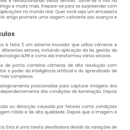
eis e revolucionando vários setores. Junte-se a nós na
áfego e muito mais. Prepare-se para se surpreender com
plicações no mundo real. Quer você seja um entusiasta
, este artigo promete uma viagem cativante aos avanços e
culos
s é feita. É um sistema inovador que utiliza câmeras e
ferentes setores, incluindo aplicação da lei, gestão de
cnologia ALPR e como ela transformou vários setores.
ema de ponta combina câmeras de alta resolução com
r o poder da inteligência artificial e do aprendizado de
 mais complexos.
ategicamente posicionadas para capturar imagens dos
 independentemente das condições de iluminação. Depois
ruído ou distorção causada por fatores como condições
gem nítida e de alta qualidade. Depois que a imagem é
a. Esta é uma tarefa desafiadora devido às variações de