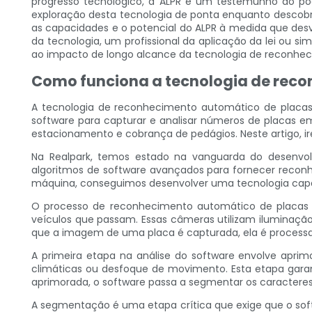
progresso tecnológico, a ALPR é um testemunho do pode
exploração desta tecnologia de ponta enquanto descobr
as capacidades e o potencial do ALPR à medida que de
da tecnologia, um profissional da aplicação da lei ou s
ao impacto de longo alcance da tecnologia de reconhec
Como funciona a tecnologia de reco
A tecnologia de reconhecimento automático de placas (
software para capturar e analisar números de placas em
estacionamento e cobrança de pedágios. Neste artigo, i
Na Realpark, temos estado na vanguarda do desenvo
algoritmos de software avançados para fornecer reconhec
máquina, conseguimos desenvolver uma tecnologia capa
O processo de reconhecimento automático de placas 
veículos que passam. Essas câmeras utilizam iluminaçã
que a imagem de uma placa é capturada, ela é processa
A primeira etapa na análise do software envolve apri
climáticas ou desfoque de movimento. Esta etapa gara
aprimorada, o software passa a segmentar os caractere
A segmentação é uma etapa crítica que exige que o soft