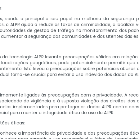
s:
s, sendo o principal o seu papel na melhoria da segurança pú
s, o ALPR ajuda a reduzir as taxas de criminalidade, a localizar
 autoridades de gestão de tráfego no monitoramento dos padr
 aumentar a segurança das comunidades e dos utentes das es
o da tecnologia ALPR levanta preocupações válidas em relação 
localizações geográficas, pode potencialmente permitir que as
ntimento. Isto levou a preocupações sobre potenciais abusos d
idual torna-se crucial para evitar o uso indevido dos dados do AL
ntimamente ligados às preocupações com a privacidade. A rec
sociedade de vigilância e à suposta violação dos direitos dos 
ocolos implementados para proteger os dados ALPR contra aces
ial para manter a integridade ética do uso do ALPR.
ões éticas:
conhece a importância da privacidade e das preocupações ética