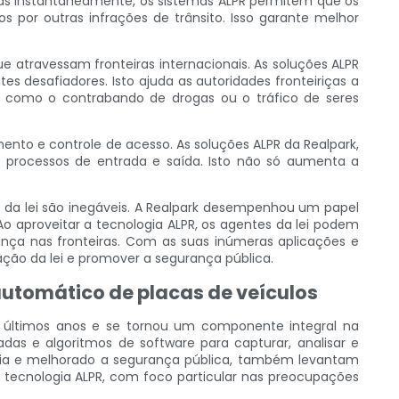
lacas instantaneamente, os sistemas ALPR permitem que os
 por outras infrações de trânsito. Isso garante melhor
e atravessam fronteiras internacionais. As soluções ALPR
desafiadores. Isto ajuda as autoridades fronteiriças a
ças, como o contrabando de drogas ou o tráfico de seres
nto e controle de acesso. As soluções ALPR da Realpark,
 processos de entrada e saída. Isto não só aumenta a
 da lei são inegáveis. A Realpark desempenhou um papel
o aproveitar a tecnologia ALPR, os agentes da lei podem
urança nas fronteiras. Com as suas inúmeras aplicações e
ação da lei e promover a segurança pública.
automático de placas de veículos
s últimos anos e se tornou um componente integral na
das e algoritmos de software para capturar, analisar e
cia e melhorado a segurança pública, também levantam
 tecnologia ALPR, com foco particular nas preocupações