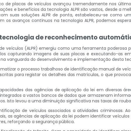
ico de placas de veículos avançou tremendamente nos últim
cações e benefícios da tecnologia ALPR são vastos, desde a melh
 com suas soluções ALPR de ponta, estabeleceu-se como uma
om os avanços contínuos na tecnologia ALPR, podemos esperar
 tecnologia de reconhecimento automátic
de veículos (ALPR) emergiu como uma ferramenta poderosa pa
ículos capturando imagens de suas placas e executando-as e
do na vanguarda do desenvolvimento e implementação desta tecn
omatizar o processo trabalhoso de identificação manual de veícu
ritas para registar os detalhes das matrículas, o que provoca
capacidades das agências de aplicação da lei em diversas áre
 integrados a vastos bancos de dados que armazenam informaçõe
. Isto levou a uma diminuição significativa nas taxas de roub
entificação de veículos associados a atividades criminosas.
ais, as agências de aplicação da lei podem identificar veícul
ores, reforçando a segurança pública.