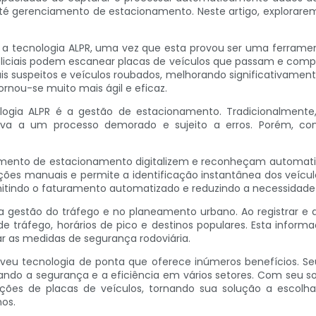
 até gerenciamento de estacionamento. Neste artigo, explorar
 a tecnologia ALPR, uma vez que esta provou ser uma ferrament
 policiais podem escanear placas de veículos que passam e com
ais suspeitos e veículos roubados, melhorando significativamente
rnou-se muito mais ágil e eficaz.
logia ALPR é a gestão de estacionamento. Tradicionalment
leva a um processo demorado e sujeito a erros. Porém, c
amento de estacionamento digitalizem e reconheçam automat
ções manuais e permite a identificação instantânea dos veículo
itindo o faturamento automatizado e reduzindo a necessidade
a gestão do tráfego e no planeamento urbano. Ao registrar e a
e tráfego, horários de pico e destinos populares. Esta informaç
r as medidas de segurança rodoviária.
volveu tecnologia de ponta que oferece inúmeros benefícios
ndo a segurança e a eficiência em vários setores. Com seu so
ões de placas de veículos, tornando sua solução a escolha
os.