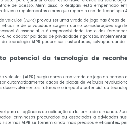
do setor para garantir o uso responsável e ético da tecnologia
ntrole de acesso. Além disso, o Realpark está empenhado e
iretrizes e regulamentos claros que regem o uso da tecnologia A
 veículos (ALPR) provou ser uma virada de jogo nas áreas de 
 éticas e de privacidade surgem como considerações signifi
e pessoal é essencial, e é responsabilidade tanto dos fornec
LPR. Ao adoptar políticas de privacidade rigorosas, implement
o da tecnologia ALPR podem ser sustentados, salvaguardand
to potencial da tecnologia de recon
e veículos (ALPR) surgiu como uma virada de jogo no campo da
ar automaticamente dados de placas de veículos revolucionou 
os desenvolvimentos futuros e o impacto potencial da tecnolog
ável para as agências de aplicação da lei em todo o mundo. Su
bados, criminosos procurados ou associados a atividades susp
 sistemas ALPR se tornem ainda mais precisos e eficientes, p