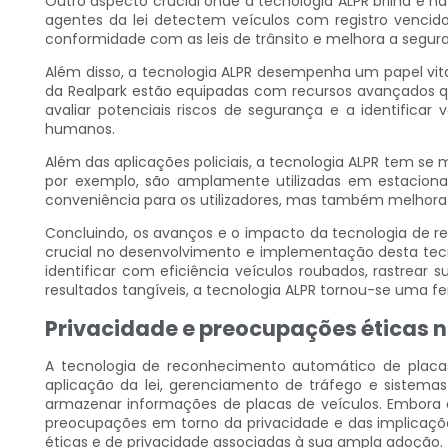
Outro aspecto crucial onde a tecnologia ALPR brilha é n
agentes da lei detectem veículos com registro vencido
conformidade com as leis de trânsito e melhora a segura
Além disso, a tecnologia ALPR desempenha um papel vital
da Realpark estão equipadas com recursos avançados qu
avaliar potenciais riscos de segurança e a identificar
humanos.
Além das aplicações policiais, a tecnologia ALPR tem s
por exemplo, são amplamente utilizadas em estaciona
conveniência para os utilizadores, mas também melhora a
Concluindo, os avanços e o impacto da tecnologia de r
crucial no desenvolvimento e implementação desta tecno
identificar com eficiência veículos roubados, rastrear 
resultados tangíveis, a tecnologia ALPR tornou-se uma f
Privacidade e preocupações éticas n
A tecnologia de reconhecimento automático de placas
aplicação da lei, gerenciamento de tráfego e sistemas
armazenar informações de placas de veículos. Embora
preocupações em torno da privacidade e das implicaçõe
éticas e de privacidade associadas à sua ampla adoção.