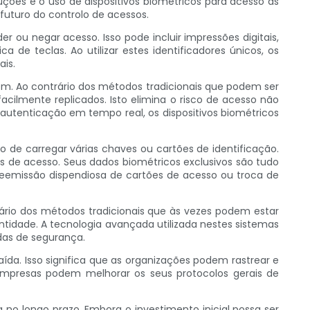
ções é o uso de dispositivos biométricos para acesso às
futuro do controlo de acessos.
 ou negar acesso. Isso pode incluir impressões digitais,
 de teclas. Ao utilizar estes identificadores únicos, os
is.
em. Ao contrário dos métodos tradicionais que podem ser
acilmente replicados. Isto elimina o risco de acesso não
autenticação em tempo real, os dispositivos biométricos
de carregar várias chaves ou cartões de identificação.
s de acesso. Seus dados biométricos exclusivos são tudo
eemissão dispendiosa de cartões de acesso ou troca de
ário dos métodos tradicionais que às vezes podem estar
entidade. A tecnologia avançada utilizada nestes sistemas
das de segurança.
ída. Isso significa que as organizações podem rastrear e
empresas podem melhorar os seus protocolos gerais de
o longo prazo. Embora o investimento inicial possa ser