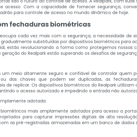
ortas são o futuro do controle de acesso. A Realpark, com suas
de acesso. Com a capacidade de fornecer segurança, conveni
adrão para controle de acesso no mundo dinâmico de hoje.
om fechaduras biométricas
eocupa cada vez mais com a segurança, a necessidade de si
 gradualmente substituídas por dispositivos biométricos para ac
al, estão revolucionando a forma como protegemos nossas casa
a geração do Realpark estão superando os desafios de seguranç
em um meio altamente seguro e confiável de controlar quem 
 ou das chaves que podem ser duplicadas, as fechaduras 
 de replicar. Os dispositivos biométricos do Realpark utiliza
antindo o acesso autorizado e impedindo a entrada não autoriz
e amplamente adotada:
os biométricos mais amplamente adotados para acesso a portas 
projetados para capturar impressões digitais de alta resolução
ada com as pré-registradas armazenadas em um banco de dados 