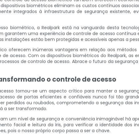
spositivos biométricos eliminam os custos contínuos associad
ente integrados à infraestrutura de segurança existente, e
sso biométrico, a Realpark está na vanguarda desta tecnolog
m garantem uma experiência de controle de acesso contínua 
s instalações estão bem protegidas e acessíveis apenas a pess
rico oferecem inúmeras vantagens em relação aos métodos tr
 de acesso. Com os dispositivos biométricos do Realpark, as 
s processos de controlo de acesso. Abrace o futuro da segurança
ransformando o controle de acesso
cesso tornou-se um aspecto crítico para manter a segurança 
cesso de portas eficientes e confiáveis ​​nunca foi tão gran
er perdidos ou roubados, comprometendo a segurança das ins
tá a ser transformado.
onam um nível de segurança e conveniência inimaginável há apen
ento facial e leitura da íris, para verificar a identidade do
s, pois o nosso próprio corpo passa a ser a chave.