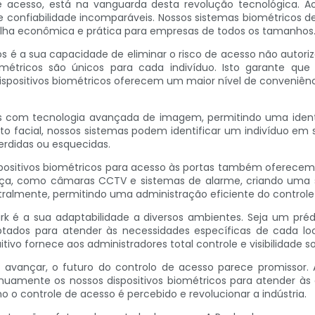
de acesso, está na vanguarda desta revolução tecnológica. 
 e confiabilidade incomparáveis. Nossos sistemas biométricos 
colha econômica e prática para empresas de todos os tamanhos
os é a sua capacidade de eliminar o risco de acesso não autor
métricos são únicos para cada indivíduo. Isto garante qu
 dispositivos biométricos oferecem um maior nível de conveniên
os com tecnologia avançada de imagem, permitindo uma identif
to facial, nossos sistemas podem identificar um indivíduo em s
rdidas ou esquecidas.
positivos biométricos para acesso às portas também oferecem 
nça, como câmaras CCTV e sistemas de alarme, criando uma s
almente, permitindo uma administração eficiente do controle
rk é a sua adaptabilidade a diversos ambientes. Seja um pré
tados para atender às necessidades específicas de cada loc
tivo fornece aos administradores total controle e visibilidade 
 avançar, o futuro do controlo de acesso parece promisso
amente os nossos dispositivos biométricos para atender às 
 o controle de acesso é percebido e revolucionar a indústria.