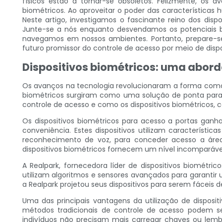
físicos estão a tornar-se obsoletos. Felizmente, os
biométricos. Ao aproveitar o poder das características
Neste artigo, investigamos o fascinante reino dos dis
Junte-se a nós enquanto desvendamos os potenciais be
navegamos em nossos ambientes. Portanto, prepare-se 
futuro promissor do controle de acesso por meio de dispo
Dispositivos biométricos: uma abor
Os avanços na tecnologia revolucionaram a forma como
biométricos surgiram como uma solução de ponta para c
controle de acesso e como os dispositivos biométricos, 
Os dispositivos biométricos para acesso a portas ganh
conveniência. Estes dispositivos utilizam característi
reconhecimento de voz, para conceder acesso a áreas
dispositivos biométricos fornecem um nível incomparáve
A Realpark, fornecedora líder de dispositivos biométr
utilizam algoritmos e sensores avançados para garantir
a Realpark projetou seus dispositivos para serem fáceis 
Uma das principais vantagens da utilização de disposi
métodos tradicionais de controle de acesso podem se
indivíduos não precisam mais carregar chaves ou lemb