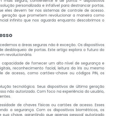
m mais segura, conveniente e de ponta – dispositivos
lução personalizada e infalível para destrancar portas.
que eles devem ter nos sistemas de controle de acesso.
tima geração que prometem revolucionar a maneira como
ncial infinito que nos aguarda enquanto descobrimos o
cesso
edemos a áreas seguras não é exceção. Os dispositivos
desbloqueio de portas. Este artigo explora o futuro do
em revolucionária.
ua capacidade de fornecer um alto nível de segurança e
gitais, reconhecimento facial, leitura da íris ou mesmo
ole de acesso, como cartões-chave ou códigos PIN, os
lução tecnológica. Seus dispositivos de última geração
sso não autorizado. Com foco na experiência do usuário,
entes.
essidade de chaves físicas ou cartões de acesso. Esses
ndo a segurança. Com os dispositivos biométricos, os
e sua chave, garantindo que apenas pessoal autorizado