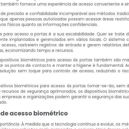
 também fornece uma experiência de acesso conveniente e simp
e precisão e confiabilidade incomparável aos métodos tradici
o que apenas pessoas autorizadas possam acessar áreas restrit
vos físicos quanto as informações confidenciais.
s para acesso a portas é a sua escalabilidade. Quer se trate 
ente implantados e gerenciados em vários locais. O sistema c
cesso, rastreiem registros de entrada e gerem relatórios de
vas, economizando tempo e recursos.
positivos biométricos para acesso às portas também são mai
r os pontos de contacto e manter a higiene é fundamental. Ao
a solução sem toque para controlo de acesso, reduzindo o
sitivos biométricos para acesso às portas tornar-se-ão, sem 
e recursos de segurança aprimorados, os dispositivos biométric
 as empresas e organizações podem garantir a segurança das 
ado.
 de acesso biométrico
rtância. À medida que a tecnologia continua a evoluir, os mé