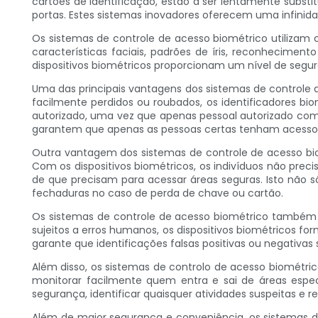
cartões de identificação, estão a ser lentamente subst
portas. Estes sistemas inovadores oferecem uma infinida
Os sistemas de controle de acesso biométrico utilizam c
características faciais, padrões de íris, reconheciment
dispositivos biométricos proporcionam um nível de seg
Uma das principais vantagens dos sistemas de controle 
facilmente perdidos ou roubados, os identificadores bio
autorizado, uma vez que apenas pessoal autorizado com 
garantem que apenas as pessoas certas tenham acesso a
Outra vantagem dos sistemas de controle de acesso bio
Com os dispositivos biométricos, os indivíduos não pre
de que precisam para acessar áreas seguras. Isto não
fechaduras no caso de perda de chave ou cartão.
Os sistemas de controle de acesso biométrico também o
sujeitos a erros humanos, os dispositivos biométricos fo
garante que identificações falsas positivas ou negativ
Além disso, os sistemas de controlo de acesso biométric
monitorar facilmente quem entra e sai de áreas espe
segurança, identificar quaisquer atividades suspeitas e 
Além de maior segurança e conveniência, os sistemas d