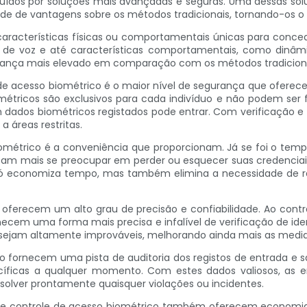
ituídos por soluções mais avançadas e seguras. Uma dessas solu
de de vantagens sobre os métodos tradicionais, tornando-os o 
aracterísticas físicas ou comportamentais únicas para conceder
o de voz e até características comportamentais, como dinâmica
urança mais elevado em comparação com os métodos tradiciona
de acesso biométrico é o maior nível de segurança que oferec
métricos são exclusivos para cada indivíduo e não podem ser f
dados biométricos registados pode entrar. Com verificação e 
 áreas restritas.
métrico é a conveniência que proporcionam. Já se foi o tempo 
cisam mais se preocupar em perder ou esquecer suas credenciai
 só economiza tempo, mas também elimina a necessidade de r
ferecem um alto grau de precisão e confiabilidade. Ao contr
rnecem uma forma mais precisa e infalível de verificação de id
as sejam altamente improváveis, melhorando ainda mais as medi
o fornecem uma pista de auditoria dos registos de entrada e sa
cíficas a qualquer momento. Com estes dados valiosos, as 
resolver prontamente quaisquer violações ou incidentes.
e controle de acesso biométrico também oferecem economia n