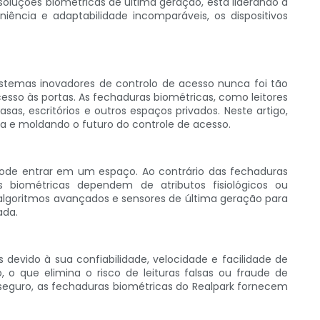
 soluções biométricas de última geração, está liderando a
ência e adaptabilidade incomparáveis, os dispositivos
stemas inovadores de controlo de acesso nunca foi tão
esso às portas. As fechaduras biométricas, como leitores
s, escritórios e outros espaços privados. Neste artigo,
a e moldando o futuro do controle de acesso.
pode entrar em um espaço. Ao contrário das fechaduras
biométricas dependem de atributos fisiológicos ou
m algoritmos avançados e sensores de última geração para
ada.
devido à sua confiabilidade, velocidade e facilidade de
, o que elimina o risco de leituras falsas ou fraude de
seguro, as fechaduras biométricas do Realpark fornecem