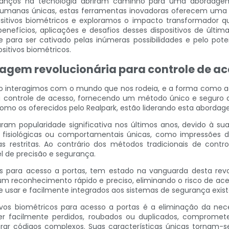
 avanços na tecnologia abriram caminho para uma abordage
 humanas únicas, estas ferramentas inovadoras oferecem uma so
positivos biométricos e exploramos o impacto transformador 
nefícios, aplicações e desafios desses dispositivos de úl
para ser cativado pelas inúmeras possibilidades e pelo pote
sitivos biométricos.
dagem revolucionária para controle de a
 interagimos com o mundo que nos rodeia, e a forma como ac
ontrole de acesso, fornecendo um método único e seguro de 
como os oferecidos pelo Realpark, estão liderando esta abordag
aram popularidade significativa nos últimos anos, devido à s
cas fisiológicas ou comportamentais únicas, como impressões di
 restritas. Ao contrário dos métodos tradicionais de contr
l de precisão e segurança.
icos para acesso a portas, tem estado na vanguarda desta revo
 um reconhecimento rápido e preciso, eliminando o risco de ace
de usar e facilmente integrados aos sistemas de segurança exist
tivos biométricos para acesso a portas é a eliminação da nec
r facilmente perdidos, roubados ou duplicados, compromete
rar códigos complexos. Suas características únicas tornam-s