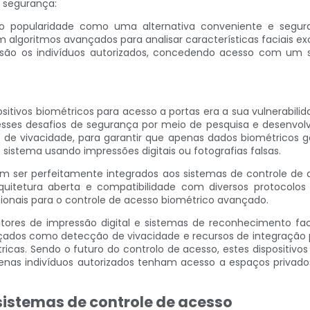
 segurança:
o popularidade como uma alternativa conveniente e segura 
m algoritmos avançados para analisar características faciais ex
cisão os indivíduos autorizados, concedendo acesso com u
tivos biométricos para acesso a portas era a sua vulnerabilid
sses desafios de segurança por meio de pesquisa e desenvol
de vivacidade, para garantir que apenas dados biométricos gen
istema usando impressões digitais ou fotografias falsas.
odem ser perfeitamente integrados aos sistemas de controle d
itetura aberta e compatibilidade com diversos protocolos e
onais para o controle de acesso biométrico avançado.
eitores de impressão digital e sistemas de reconhecimento fa
ados como detecção de vivacidade e recursos de integração p
icas. Sendo o futuro do controlo de acesso, estes dispositivos
penas indivíduos autorizados tenham acesso a espaços privado
sistemas de controle de acesso