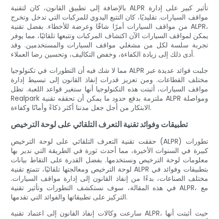
بالإضافة إلى تطبيق القانون، كان لتقنية ALPR تأثير كبير على إدارة
مواقف السيارات. تقليديًا، كان التتبع اليدوي للمركبات التي تدخل وتخرج
من مواقف السيارات أمرًا شاقًا وعرضة للأخطاء. بفضل تقنية ALPR،
يمكن لمواقف السيارات الآن اكتشاف المركبات وتتبعها تلقائيًا، مما يوفر
تجربة سلسة لكل من مشغلي مواقف السيارات والمستخدمين. وقد
أدى ذلك إلى زيادة الكفاءة، وخفض التكاليف، وتحسين رضا العملاء.
مما لا شك فيه أن التطورات في تكنولوجيا ALPR جلبت فوائد عديدة عبر
مختلف القطاعات. ومن تعزيز قدرات إنفاذ القانون إلى تبسيط إدارة
مواقف السيارات، أثبتت هذه التكنولوجيا أنها ستغير قواعد اللعبة. تظل
Realpark ملتزمة بدفع حدود ما يمكن أن تحققه تقنية ALPR ومواصلة
الابتكار من أجل جعل مدننا أكثر ذكاءً وأمانًا وكفاءة.
تطبيقات وفوائد تقنية التعرف التلقائي على لوحة الترخيص
حققت تقنية التعرف التلقائي على لوحة الترخيص (ALPR) تطورات
كبيرة في السنوات الأخيرة، مما أحدث ثورة في الطريقة التي ندير بها
معلومات لوحة الترخيص ونستخدمها. بفضل القدرة على التقاط بيانات
لوحة الترخيص ومعالجتها تلقائيًا، تتمتع تقنية ALPR بتطبيقات وفوائد في
مختلف الصناعات، بدءًا من إنفاذ القانون إلى إدارة مواقف السيارات.
في هذه المقالة، سوف نستكشف التطورات وتأثير تقنية ALPR، مع
التركيز على تطبيقاتها والفوائد التي تقدمها.
سارعت وكالات إنفاذ القانون إلى اعتماد تقنية ALPR، حيث أثبتت أنها