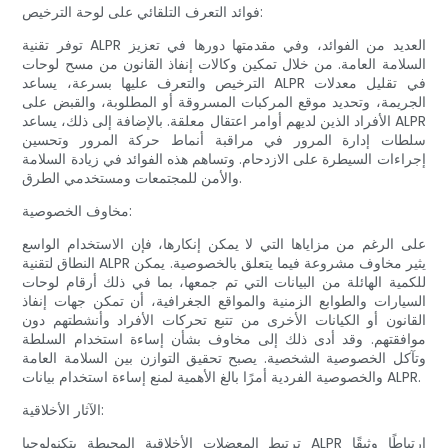
فوائد التعرف التلقائي على لوحة الترخيص:
توفر تقنية ALPR العديد من الفوائد، وفي مقدمتها دورها في تعزيز
السلامة العامة. من خلال تمكين وكالات إنفاذ القانون من مسح لوحات
الترخيص والتعرف عليها بسرعة، يساعد ALPR في تقليل معدلات
الجريمة، وتحديد موقع المركبات المسروقة أو المطلوبة، والقبض على
الأفراد الذين لديهم أوامر اعتقال معلقة. بالإضافة إلى ذلك، يساعد ALPR
سلطات إدارة المرور في مراقبة أنماط حركة المرور وتحسين
إجراءات السيطرة على الازدحام. وتساهم هذه الفوائد في زيادة السلامة
والأمن للمجتمعات ومستخدمي الطرق.
مخاوف الخصوصية:
على الرغم من مزاياها التي لا يمكن إنكارها، فإن الاستخدام الواسع
النطاق لتقنية ALPR يثير مخاوف مشروعة فيما يتعلق بالخصوصية. يمكن
للكمية الهائلة من البيانات التي تم جمعها، بما في ذلك أرقام لوحات
السيارات والطوابع الزمنية والمواقع الجغرافية، أن تمكن جهات إنفاذ
القانون أو الكيانات الأخرى من تتبع تحركات الأفراد وأنشطتهم دون
موافقتهم. وقد أدى ذلك إلى مخاوف بشأن إساءة استخدام السلطة
وتآكل الخصوصية الشخصية. يصبح تحقيق التوازن بين السلامة العامة
والخصوصية الفردية أمرًا بالغ الأهمية لمنع إساءة استخدام بيانات ALPR.
الآثار الأخلاقية:
ترتبط المعضلات الأخلاقية المحيطة بتكنولوجيا ALPR ارتباطًا وثيقًا