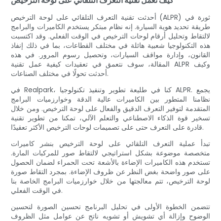
كيف تعمل تقنية التعرف التلقائي على لوحة الترخيص
أحدثت تقنية التعرف التلقائي على لوحة الترخيص (ALPR) ثورة في
طريقة تحديد هوية السيارة. إنه نظام مبتكر يستخدم الكاميرات والبرامج
لالتقاط وتحليل أرقام لوحات الترخيص في الوقت الفعلي. وقد اكتسبت
هذه التكنولوجيا شعبية هائلة في مختلف القطاعات، بما في ذلك إنفاذ
القانون، وإدارة مواقف السيارات، وتحصيل رسوم المرور. في هذه
المقالة، سوف نتعمق في تعقيدات كيفية عمل تقنية ALPR وكيف
أحدثت تحولًا في مختلف الصناعات.
في Realpark، كنا في طليعة تطوير وتنفيذ تكنولوجيا ALPR. يجمع
نظامنا المتطور بين الكاميرات عالية الدقة وخوارزميات البرامج
المتقدمة لتوفير التعرف الدقيق والفعال على لوحة الترخيص. ومن خلال
تسخير قوة الذكاء الاصطناعي والتعلم الآلي، تمكنا من تطوير تقنية
قادرة على التعرف حتى على تصميمات لوحات الترخيص الأكثر تعقيدًا.
تبدأ عملية التعرف التلقائي على لوحة الترخيص بنشر كاميرات
متخصصة موضوعة بشكل استراتيجي لالتقاط صور للمركبات المارة.
تستخدم هذه الكاميرات الإضاءة بالأشعة تحت الحمراء لضمان الحصول
على صور واضحة بغض النظر عن ظروف الإضاءة. بمجرد التقاط صورة
لوحة الترخيص، تتم معالجتها من خلال خوارزميات البرامج الخاصة بنا
في الوقت الفعلي.
تتضمن الخطوة الأولى في تحليل البرنامج تحسين الصورة لتحسين
الوضوح وإزالة أي تشويش أو تشويه ناتج عن عوامل مثل الظروف