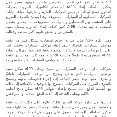
أداة لا تقدر بثمن في تعقب المجرمين وتحديد هويتهم. ومن خلال
استخدام الكاميرات المزودة بقدرات ALPR، يمكن لسلطات إنفاذ
القانون مسح لوحات ترخيص المركبات المارة ومقارنتها بقواعد بيانات
المركبات المطلوبة أو السيارات المسروقة. وهذا يسمح بالتعرف السريع
على المشتبه بهم المحتملين والمركبات المسروقة، مما يحسن بشكل
كبير كفاءة إنفاذ القانون. بفضل تقنية ALPR، أصبحت عملية تحديد
المجرمين والقبض عليهم أكثر بساطة وفعالية.
هناك صناعة أخرى استفادت بشكل كبير من تقنية ALPR وهي إدارة
مواقف السيارات. تقليديًا، اعتمد إنفاذ مواقف السيارات بشكل كبير
على الفحوصات اليدوية والتذاكر المكتوبة بخط اليد، مما أدى إلى عملية
تستغرق وقتًا طويلاً وعرضة للأخطاء. ومع ذلك، مع تطبيق تقنية ALPR،
أصبحت إدارة مواقف السيارات أكثر كفاءة ودقة.
تمكن تقنية ALPR شركات إدارة مواقف السيارات من مسح لوحات
ترخيص المركبات التي تدخل وتخرج من مواقف السيارات تلقائيًا
والتعرف عليها. وهذا يلغي الحاجة إلى إجراء فحوصات يدوية ويسمح
بالتعرف الفوري على المركبات المصرح لها بالوقوف. بالإضافة إلى ذلك،
يمكن دمج أنظمة ALPR مع أنظمة الدفع، مما يسمح بإعداد الفواتير
الآلية وتقليل الحاجة إلى آلات الدفع المادية أو المرافقين.
علاوة على ذلك، أثبتت تقنية ALPR فعاليتها في إدارة حركة المرور
وتخطيط المدن. ومن خلال تسجيل بيانات لوحة الترخيص وتحليلها بدقة،
يمكن للسلطات المحلية الحصول على رؤى حول أنماط حركة المرور