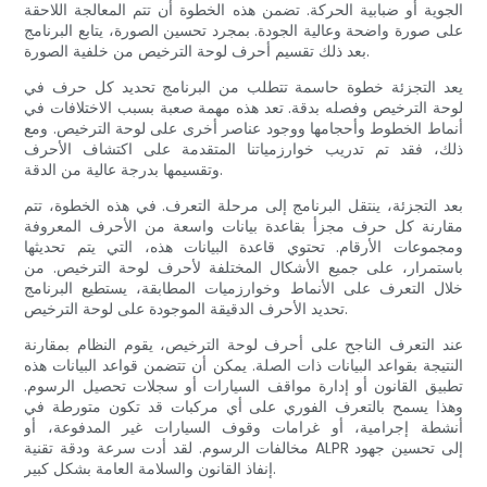
الجوية أو ضبابية الحركة. تضمن هذه الخطوة أن تتم المعالجة اللاحقة
على صورة واضحة وعالية الجودة. بمجرد تحسين الصورة، يتابع البرنامج
بعد ذلك تقسيم أحرف لوحة الترخيص من خلفية الصورة.
يعد التجزئة خطوة حاسمة تتطلب من البرنامج تحديد كل حرف في
لوحة الترخيص وفصله بدقة. تعد هذه مهمة صعبة بسبب الاختلافات في
أنماط الخطوط وأحجامها ووجود عناصر أخرى على لوحة الترخيص. ومع
ذلك، فقد تم تدريب خوارزمياتنا المتقدمة على اكتشاف الأحرف
وتقسيمها بدرجة عالية من الدقة.
بعد التجزئة، ينتقل البرنامج إلى مرحلة التعرف. في هذه الخطوة، تتم
مقارنة كل حرف مجزأ بقاعدة بيانات واسعة من الأحرف المعروفة
ومجموعات الأرقام. تحتوي قاعدة البيانات هذه، التي يتم تحديثها
باستمرار، على جميع الأشكال المختلفة لأحرف لوحة الترخيص. من
خلال التعرف على الأنماط وخوارزميات المطابقة، يستطيع البرنامج
تحديد الأحرف الدقيقة الموجودة على لوحة الترخيص.
عند التعرف الناجح على أحرف لوحة الترخيص، يقوم النظام بمقارنة
النتيجة بقواعد البيانات ذات الصلة. يمكن أن تتضمن قواعد البيانات هذه
تطبيق القانون أو إدارة مواقف السيارات أو سجلات تحصيل الرسوم.
وهذا يسمح بالتعرف الفوري على أي مركبات قد تكون متورطة في
أنشطة إجرامية، أو غرامات وقوف السيارات غير المدفوعة، أو
مخالفات الرسوم. لقد أدت سرعة ودقة تقنية ALPR إلى تحسين جهود
إنفاذ القانون والسلامة العامة بشكل كبير.