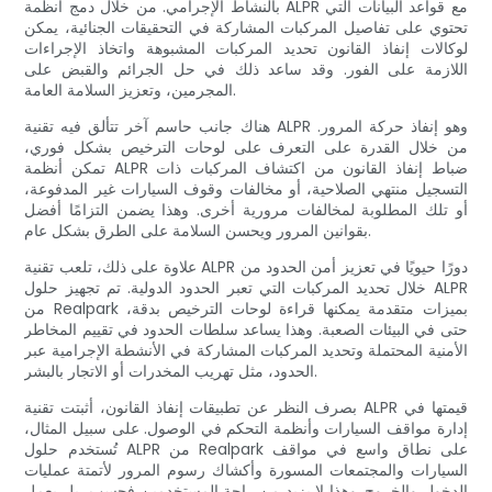
بالنشاط الإجرامي. من خلال دمج أنظمة ALPR مع قواعد البيانات التي
تحتوي على تفاصيل المركبات المشاركة في التحقيقات الجنائية، يمكن
لوكالات إنفاذ القانون تحديد المركبات المشبوهة واتخاذ الإجراءات
اللازمة على الفور. وقد ساعد ذلك في حل الجرائم والقبض على
المجرمين، وتعزيز السلامة العامة.
هناك جانب حاسم آخر تتألق فيه تقنية ALPR وهو إنفاذ حركة المرور.
من خلال القدرة على التعرف على لوحات الترخيص بشكل فوري،
تمكن أنظمة ALPR ضباط إنفاذ القانون من اكتشاف المركبات ذات
التسجيل منتهي الصلاحية، أو مخالفات وقوف السيارات غير المدفوعة،
أو تلك المطلوبة لمخالفات مرورية أخرى. وهذا يضمن التزامًا أفضل
بقوانين المرور ويحسن السلامة على الطرق بشكل عام.
علاوة على ذلك، تلعب تقنية ALPR دورًا حيويًا في تعزيز أمن الحدود من
خلال تحديد المركبات التي تعبر الحدود الدولية. تم تجهيز حلول ALPR
من Realpark بميزات متقدمة يمكنها قراءة لوحات الترخيص بدقة،
حتى في البيئات الصعبة. وهذا يساعد سلطات الحدود في تقييم المخاطر
الأمنية المحتملة وتحديد المركبات المشاركة في الأنشطة الإجرامية عبر
الحدود، مثل تهريب المخدرات أو الاتجار بالبشر.
بصرف النظر عن تطبيقات إنفاذ القانون، أثبتت تقنية ALPR قيمتها في
إدارة مواقف السيارات وأنظمة التحكم في الوصول. على سبيل المثال،
تُستخدم حلول ALPR من Realpark على نطاق واسع في مواقف
السيارات والمجتمعات المسورة وأكشاك رسوم المرور لأتمتة عمليات
الدخول والخروج. وهذا لا يزيد من راحة المستخدمين فحسب، بل يعمل