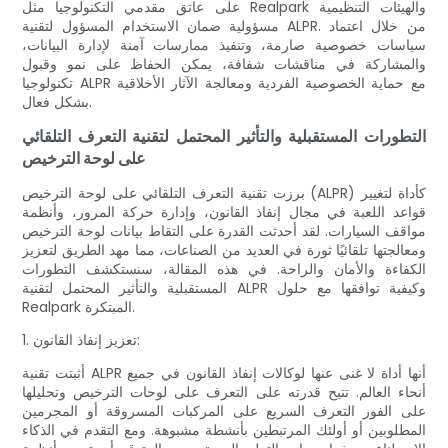
على عاتق مقدمي التكنولوجيا مثل Realpark والهيئات التنظيمية
مسؤولية ضمان الاستخدام المسؤول لتقنية ALPR. من خلال اعتماد
سياسات خصوصية صارمة، وتنفيذ ممارسات آمنة لإدارة البيانات،
والمشاركة في مناقشات شفافة، يمكن الحفاظ على نمو وقبول
تكنولوجيا ALPR مع حماية الخصوصية الفردية ومعالجة الآثار الأخلاقية
بشكل فعال.
التطورات المستقبلية والتأثير المحتمل لتقنية التعرف التلقائي
على لوحة الترخيص
برزت تقنية التعرف التلقائي على لوحة الترخيص (ALPR) كأداة لتغيير
قواعد اللعبة في مجال إنفاذ القانون، وإدارة حركة المرور، وأنظمة
مواقف السيارات. لقد أحدثت القدرة على التقاط بيانات لوحة الترخيص
ومعالجتها تلقائيًا ثورة في العديد من الصناعات، مما مهد الطريق لتعزيز
الكفاءة والأمان والراحة. في هذه المقالة، سنستكشف التطورات
المستقبلية والتأثير المحتمل لتقنية ALPR وكيفية توافقها مع حلول
Realpark المبتكرة.
1. تعزيز إنفاذ القانون:
أثبتت تقنية ALPR أنها أداة لا غنى عنها لوكالات إنفاذ القانون في جميع
أنحاء العالم. تتيح قدرته على التعرف على لوحات الترخيص وتحليلها
على الفور التعرف السريع على المركبات المسروقة أو المجرمين
المطلوبين أو أولئك المرتبطين بأنشطة مشبوهة. ومع التقدم في الذكاء