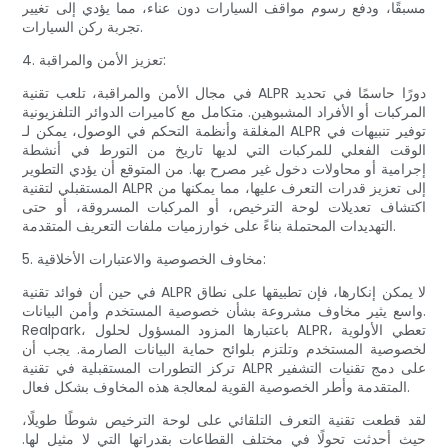
مسبقًا، ودفع رسوم مواقف السيارات دون عناء، مما يؤدي إلى تغيير
تجربة ركن السيارات.
4. تعزيز الأمن والمراقبة:
في مجال الأمن والمراقبة، تلعب تقنية ALPR دورًا حاسمًا في تحديد
المركبات أو الأفراد المشبوهين. متكامل مع كاميرات الدوائر التلفزيونية
المغلقة وأنظمة التحكم في الوصول، يمكن لـ ALPR توفير تنبيهات في
الوقت الفعلي للمركبات التي لديها تاريخ من التورط في أنشطة
إجرامية أو محاولات دخول غير مصرح بها. من المتوقع أن يؤدي التطوير
المستقبلي لتقنية ALPR إلى تعزيز قدرات التعرف عليها، مما يمكنها من
اكتشاف تعديلات لوحة الترخيص، أو المركبات المسروقة، أو حتى
التهديدات المحتملة بناءً على خوارزميات ملفات التعريف المتقدمة.
5. مخاوف الخصوصية والاعتبارات الأخلاقية:
في حين أن فوائد تقنية ALPR لا يمكن إنكارها، فإن تطبيقها على نطاق
واسع يثير مخاوف مشروعة بشأن خصوصية المستخدم وأمن البيانات.
Realpark، باعتبارها المزود المسؤول لحلول ALPR، تعطي الأولوية
لخصوصية المستخدم وتلتزم بلوائح حماية البيانات الصارمة. يجب أن
تركز التطورات المستقبلية في تقنية ALPR على دمج تقنيات التشفير
المتقدمة وأطر الخصوصية القوية لمعالجة هذه المخاوف بشكل فعال.
لقد قطعت تقنية التعرف التلقائي على لوحة الترخيص شوطًا طويلًا،
حيث أحدثت تحولًا في مختلف القطاعات بقدراتها التي لا مثيل لها.