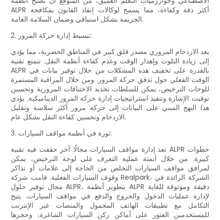
الاصطناعي وخوارزميات التعلم العميق، من المتوقع أن تصبح أنظمة
ALPR أكثر دقة وكفاءة، مما يسمح لوكالات إنفاذ القانون بمكافحة
الجريمة بشكل استباقي وضمان السلامة العامة.
2. تبسيط إدارة حركة المرور:
يعد الازدحام المروري مصدر قلق كبير في المناطق الحضرية، مما يؤدي
إلى زيادة التلوث وإهدار الوقت وعدم كفاءة أنظمة النقل. تتمتع تقنية
ALPR بالقدرة على تخفيف هذه المشكلات من خلال توفير بيانات في
الوقت الفعلي حول تدفق حركة المرور. ومن خلال المراقبة المستمرة
للوحات الترخيص، يمكن للسلطات تحديد الاختناقات المرورية وتحسين
توقيت الإشارة وتنفيذ استراتيجيات إدارة حركة المرور الديناميكية. يؤدي
هذا النهج المبني على البيانات إلى حركة مرور أكثر سلاسة وتقليل
الازدحام وتحسين كفاءة النقل بشكل عام.
3. ثورة في أنظمة مواقف السيارات:
تعد إدارة مواقف السيارات مجالًا آخر حققت فيه تقنية ALPR خطوات
كبيرة. من خلال أتمتة عملية التعرف على لوحة الترخيص، يمكن
لمرافق مواقف السيارات التخلص من الحاجة إلى علامات أو تذاكر
وقوف السيارات الفعلية. قامت شركة Realpark، الشركة الرائدة في
مجال توفير حلول ALPR، بتطوير أنظمة ALPR دقيقة وموثوقة للغاية
لإدارة عمليات الدخول والخروج والدفع في مواقف السيارات. يتيح
التكامل مع تطبيقات الهاتف المحمول والمنصات عبر الإنترنت
للمستخدمين العثور على أماكن ركن السيارات الشاغرة، وحجزها