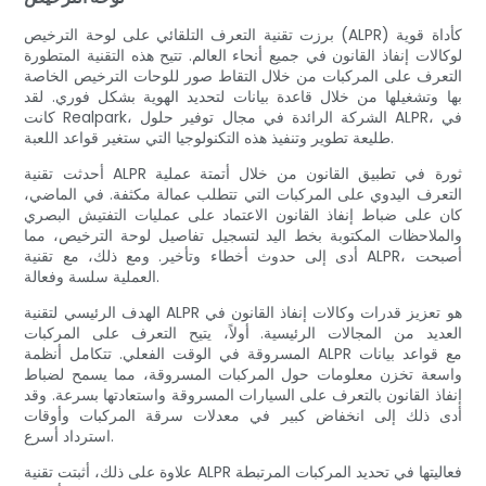
برزت تقنية التعرف التلقائي على لوحة الترخيص (ALPR) كأداة قوية
لوكالات إنفاذ القانون في جميع أنحاء العالم. تتيح هذه التقنية المتطورة
التعرف على المركبات من خلال التقاط صور للوحات الترخيص الخاصة
بها وتشغيلها من خلال قاعدة بيانات لتحديد الهوية بشكل فوري. لقد
كانت Realpark، الشركة الرائدة في مجال توفير حلول ALPR، في
طليعة تطوير وتنفيذ هذه التكنولوجيا التي ستغير قواعد اللعبة.
أحدثت تقنية ALPR ثورة في تطبيق القانون من خلال أتمتة عملية
التعرف اليدوي على المركبات التي تتطلب عمالة مكثفة. في الماضي،
كان على ضباط إنفاذ القانون الاعتماد على عمليات التفتيش البصري
والملاحظات المكتوبة بخط اليد لتسجيل تفاصيل لوحة الترخيص، مما
أدى إلى حدوث أخطاء وتأخير. ومع ذلك، مع تقنية ALPR، أصبحت
العملية سلسة وفعالة.
الهدف الرئيسي لتقنية ALPR هو تعزيز قدرات وكالات إنفاذ القانون في
العديد من المجالات الرئيسية. أولاً، يتيح التعرف على المركبات
المسروقة في الوقت الفعلي. تتكامل أنظمة ALPR مع قواعد بيانات
واسعة تخزن معلومات حول المركبات المسروقة، مما يسمح لضباط
إنفاذ القانون بالتعرف على السيارات المسروقة واستعادتها بسرعة. وقد
أدى ذلك إلى انخفاض كبير في معدلات سرقة المركبات وأوقات
استرداد أسرع.
علاوة على ذلك، أثبتت تقنية ALPR فعاليتها في تحديد المركبات المرتبطة