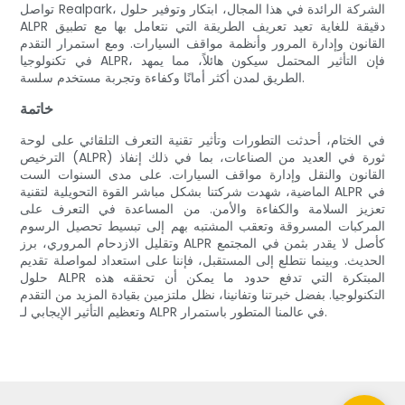
تواصل Realpark، الشركة الرائدة في هذا المجال، ابتكار وتوفير حلول
ALPR دقيقة للغاية تعيد تعريف الطريقة التي نتعامل بها مع تطبيق
القانون وإدارة المرور وأنظمة مواقف السيارات. ومع استمرار التقدم
في تكنولوجيا ALPR، فإن التأثير المحتمل سيكون هائلاً، مما يمهد
الطريق لمدن أكثر أمانًا وكفاءة وتجربة مستخدم سلسة.
خاتمة
في الختام، أحدثت التطورات وتأثير تقنية التعرف التلقائي على لوحة
الترخيص (ALPR) ثورة في العديد من الصناعات، بما في ذلك إنفاذ
القانون والنقل وإدارة مواقف السيارات. على مدى السنوات الست
الماضية، شهدت شركتنا بشكل مباشر القوة التحويلية لتقنية ALPR في
تعزيز السلامة والكفاءة والأمن. من المساعدة في التعرف على
المركبات المسروقة وتعقب المشتبه بهم إلى تبسيط تحصيل الرسوم
وتقليل الازدحام المروري، برز ALPR كأصل لا يقدر بثمن في المجتمع
الحديث. وبينما نتطلع إلى المستقبل، فإننا على استعداد لمواصلة تقديم
حلول ALPR المبتكرة التي تدفع حدود ما يمكن أن تحققه هذه
التكنولوجيا. بفضل خبرتنا وتفانينا، نظل ملتزمين بقيادة المزيد من التقدم
وتعظيم التأثير الإيجابي لـ ALPR في عالمنا المتطور باستمرار.