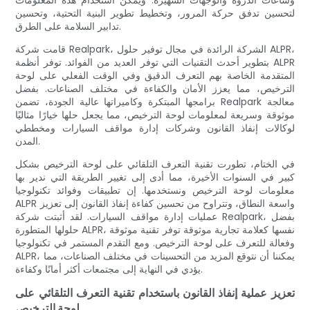
وساعات الذروة والوجهات الشهيرة. ويمكن استخدام هذه المعلومات
لتحسين تدفق حركة المرور، وتخطيط تطوير البنية التحتية، وتحسين
تدابير السلامة على الطرق.
قامت شركة Realpark، الشركة الرائدة في مجال توفير حلول ALPR،
بتطوير أحدث التقنيات التي توفر العديد من الفوائد. توفر أنظمة ALPR
المتقدمة الخاصة بهم التعرف الدقيق وفي الوقت الفعلي على لوحة
الترخيص، مما يعزز الأمان والكفاءة في مختلف الصناعات. بفضل
برامجها المبتكرة وكاميراتها عالية الجودة، تضمن Realpark معالجة
موثوقة وسريعة لمعلومات لوحة الترخيص، مما يجعل حلها خيارًا مثاليًا
لوكالات إنفاذ القانون وشركات إدارة مواقف السيارات ومخططي
المدن.
في الختام، تطورت تقنية التعرف التلقائي على لوحة الترخيص بشكل
كبير في السنوات الأخيرة، مما أدى إلى تغيير الطريقة التي ندير بها
معلومات لوحة الترخيص ونستخدمها. إن تطبيقات وفوائد تكنولوجيا
ALPR واسعة النطاق، وتتراوح من تحسين كفاءة إنفاذ القانون إلى تعزيز
عمليات إدارة مواقف السيارات. لقد أثبتت شركة Realpark، بفضل
حلولها المتطورة ALPR، نفسها كعلامة تجارية موثوقة توفر تقنية موثوقة
وفعالة للتعرف على لوحة الترخيص. ومع التقدم المستمر في تكنولوجيا
ALPR، يمكننا أن نتوقع المزيد من التحسينات في مختلف الصناعات، مما
يؤدي في النهاية إلى مجتمعات أكثر أمانًا وكفاءة.
تعزيز عملية إنفاذ القانون باستخدام تقنية التعرف التلقائي على
لوحة الترخيص