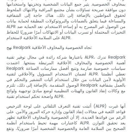
بمخاوف الخصوصية. يثير جمع البيانات الشخصية وتخزينها واستخدامها
دون موافقة صريحة تساؤلات بشأن مجتمع المراقبة والانتهاك الملحوظ
لحقوق المواطنين. بالإضافة إلى ذلك، هناك حاجة إلى الشفافية
والمساءلة فيما يتعلق بالضمانات والبروتوكولات المطبقة لحماية بيانات
ALPR من الوصول غير المصرح به أو إساءة الاستخدام. تعد الحماية ضد
التحيزات المحتملة أو تسرب البيانات أو الانتهاكات أمرًا ضروريًا للحفاظ
على السلامة الأخلاقية لاستخدام ALPR.
نهج Realpark تجاه الخصوصية والمخاوف الأخلاقية:
باعتبارها شركة رائدة في مجال توفير تقنية ALPR، تدرك Realpark
أهمية الخصوصية والمخاوف الأخلاقية المرتبطة بمنتجها. اعتمدت
Realpark سياسات خصوصية صارمة وتتبع أفضل ممارسات الصناعة
لضمان الاستخدام المسؤول والأخلاقي لتقنية ALPR. تعطي أنظمتنا
الأولوية لأمن البيانات من خلال استخدام آليات التشفير والتحكم في
الوصول المتقدمة. بالإضافة إلى ذلك، تلتزم Realpark بالعمل بشفافية
مع وكالات إنفاذ القانون والهيئات التنظيمية لوضع مبادئ توجيهية ولوائح
واضحة تحكم استخدام تقنية ALPR.
أثبتت تقنية التعرف التلقائي على لوحة الترخيص (ALPR) أنها غيرت
قواعد اللعبة في مجالات إنفاذ القانون وإدارة حركة المرور والأمن. على
الرغم من فوائدها العديدة، إلا أن الخصوصية والمخاوف الأخلاقية تظهر
كاعتبارات مهمة تحيط باستخدام أنظمة ALPR. يعد تحقيق التوازن
الصحيح بين السلامة العامة والخصوصية الشخصية أمرًا ضروريًا، وتقع