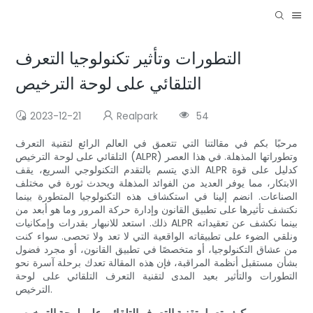
التطورات وتأثير تكنولوجيا التعرف
التلقائي على لوحة الترخيص
2023-12-21
Realpark
54
مرحبًا بكم في مقالتنا التي تتعمق في العالم الرائع لتقنية التعرف
التلقائي على لوحة الترخيص (ALPR) وتطوراتها المذهلة. في هذا العصر
الذي يتسم بالتقدم التكنولوجي السريع، يقف ALPR كدليل على قوة
الابتكار، مما يوفر العديد من الفوائد المذهلة ويحدث ثورة في مختلف
الصناعات. انضم إلينا في استكشاف هذه التكنولوجيا المتطورة بينما
نكتشف تأثيرها على تطبيق القانون وإدارة حركة المرور وما هو أبعد من
ذلك. استعد للانبهار بقدرات وإمكانيات ALPR بينما نكشف عن تعقيداته
ونلقي الضوء على تطبيقاته الواقعية التي لا تعد ولا تحصى. سواء كنت
من عشاق التكنولوجيا، أو متخصصًا في تطبيق القانون، أو مجرد فضول
بشأن مستقبل أنظمة المراقبة، فإن هذه المقالة تعدك برحلة آسرة نحو
التطورات والتأثير بعيد المدى لتقنية التعرف التلقائي على لوحة
الترخيص.