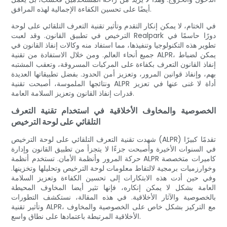
أيضًا على تحسين الكفاءة الإجمالية لهذه المرافق.
في الختام، لا يمكن إنكار التقدم وتأثير تقنية التعرف التلقائي على لوحة
الترخيص في تطبيق القانون. وقد لعبت Realpark دورًا حاسمًا في
تطوير هذه التكنولوجيا وتنفيذها، مما استفاد منه وكالات إنفاذ القانون في
جميع أنحاء العالم. ومن خلال الاستفادة من تقنية ALPR، يمكن لضباط
إنفاذ القانون التعرف بكفاءة على المركبات المسروقة، وتعقب المشتبه
بهم، وإنفاذ قوانين المرور، وتعزيز أمن الحدود. بفضل تطبيقاتها العديدة
ونتائجها الملموسة، أصبحت تقنية ALPR أداة لا غنى عنها في تعزيز
قدرات إنفاذ القانون وتعزيز السلامة العامة.
الخصوصية والمخاوف الأخلاقية في استخدام تقنية التعرف
التلقائي على لوحة الترخيص
شهدت تقنية التعرف التلقائي على لوحة الترخيص (ALPR) تقدمًا كبيرًا
في السنوات الأخيرة وأصبحت جزءًا لا يتجزأ من تطبيق القانون وإدارة
حركة المرور وأنظمة الأمان. تستخدم أنظمة ALPR كاميرات متخصصة
وخوارزميات برمجية لالتقاط معلومات لوحة الترخيص وتحليلها وتخزينها.
وفي حين أدت هذه الابتكارات إلى تحسين الكفاءة وتعزيز السلامة
العامة بشكل لا يمكن إنكاره، فإنها تثير أيضا المخاوف المحيطة
بالخصوصية والآثار الأخلاقية. في هذه المقالة، نستكشف التطورات
وتأثير تقنية ALPR، مع التركيز بشكل خاص على الخصوصية والمخاوف
الأخلاقية المرتبطة باعتمادها على نطاق واسع.