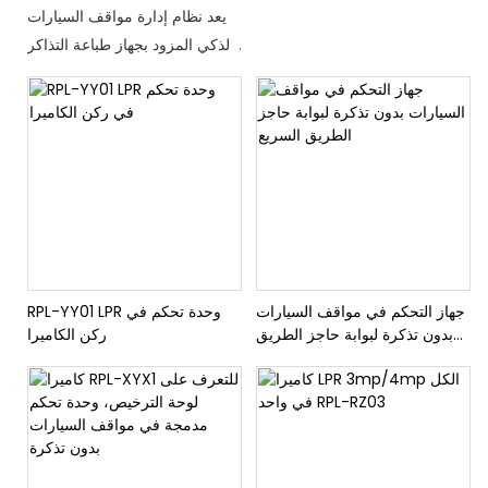
وبوابة الحاجز القابلة للطي
يعد نظام إدارة مواقف السيارات
الذكي المزود بجهاز طباعة التذاكر
وبوابة الحاجز القابلة للطي حلاً
متقدمًا لإدارة أماكن وقوف
السيارات بكفاءة. مع القدرة على
إصدار التذاكر، والتحكم في
الوصول من خلال بوابة حاجزة،
ومراقبة الإشغال عن بعد، يضمن
هذا النظام تجربة ركن سيارات
سلسة ومنظمة للمستخدمين
جهاز التحكم في مواقف السيارات
RPL-YY01 LPR وحدة تحكم في
بدون تذكرة لبوابة حاجز الطريق
ركن الكاميرا
السريع