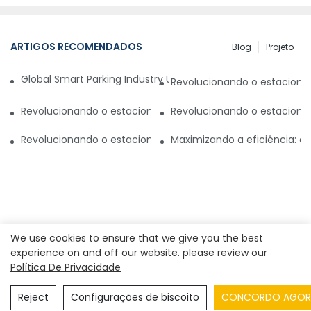
ARTIGOS RECOMENDADOS
Blog
Projeto
Global Smart Parking Industry Update for Third Quarter of 
Revolucionando o estaciona
Revolucionando o estacionamento com um sistema inteli
Revolucionando o estaciona
Revolucionando o estacionamento no Paquistão: novo si
Maximizando a eficiência: 
We use cookies to ensure that we give you the best
experience on and off our website. please review our
Política De Privacidade
Copyright © 2026
Shenzhen Realpark Co., Ltd.
|
Mapa do
site
|
Política de Privacidade
Reject
Configurações de biscoito
CONCORDO AGOR