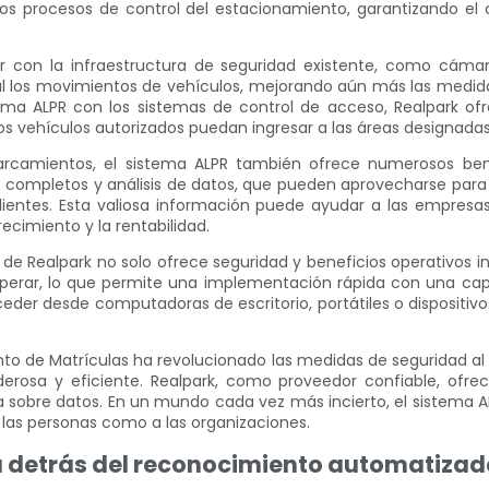
los procesos de control del estacionamiento, garantizando el 
 con la infraestructura de seguridad existente, como cámar
eal los movimientos de vehículos, mejorando aún más las medida
tema ALPR con los sistemas de control de acceso, Realpark ofr
los vehículos autorizados puedan ingresar a las áreas designadas
parcamientos, el sistema ALPR también ofrece numerosos bene
s completos y análisis de datos, que pueden aprovecharse para 
lientes. Esta valiosa información puede ayudar a las empresas 
ecimiento y la rentabilidad.
de Realpark no solo ofrece seguridad y beneficios operativos
 de operar, lo que permite una implementación rápida con una ca
eder desde computadoras de escritorio, portátiles o dispositivo
o de Matrículas ha revolucionado las medidas de seguridad al pr
rosa y eficiente. Realpark, como proveedor confiable, ofre
osa sobre datos. En un mundo cada vez más incierto, el sistema
a las personas como a las organizaciones.
a detrás del reconocimiento automatizad