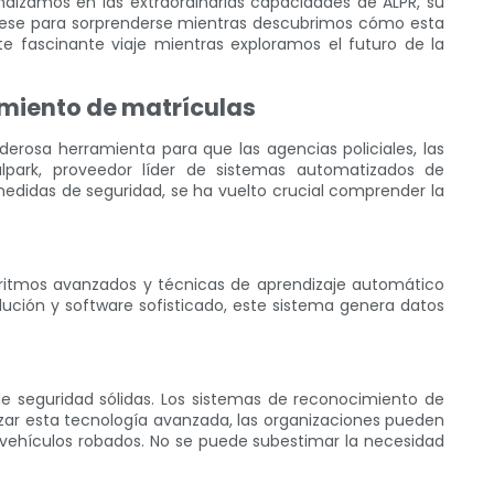
undizamos en las extraordinarias capacidades de ALPR, su
epárese para sorprenderse mientras descubrimos cómo esta
e fascinante viaje mientras exploramos el futuro de la
miento de matrículas
erosa herramienta para que las agencias policiales, las
lpark, proveedor líder de sistemas automatizados de
edidas de seguridad, se ha vuelto crucial comprender la
oritmos avanzados y técnicas de aprendizaje automático
lución y software sofisticado, este sistema genera datos
e seguridad sólidas. Los sistemas de reconocimiento de
lizar esta tecnología avanzada, las organizaciones pueden
r vehículos robados. No se puede subestimar la necesidad