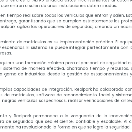
 a errores. El ALPRS erradica estos inconvenientes al automat
os que entran o salen de unas instalaciones determinadas.
 en tiempo real sobre todos los vehículos que entran y salen. E
e entrega, garantizando que se cumplan estrictamente los protoc
ealpark agiliza las operaciones de seguridad, creando un ecos
cimiento de matrículas es su implementación práctica. El equip
y escenarios. El sistema se puede integrar perfectamente con l
resas.
requiere una formación mínima para el personal de seguridad que 
el sistema de manera efectiva, ahorrando tiempo y recursos.
a gama de industrias, desde la gestión de estacionamientos y 
lias capacidades de integración. Realpark ha colaborado con s
os de matrículas, software de reconocimiento facial y sistemas
 negras vehículos sospechosos, realizar verificaciones de ante
nte y Realpark permanece a la vanguardia de la innovació
 de seguridad que sea eficiente, confiable y escalable. Al
almente ha revolucionado la forma en que se logra la seguridad.