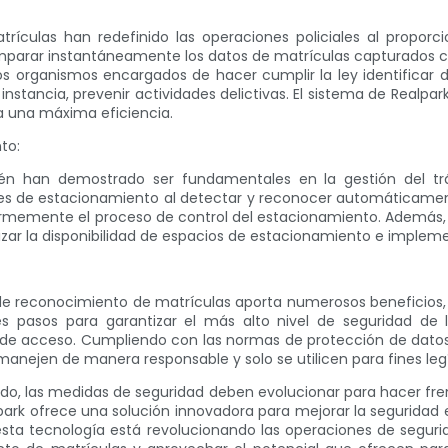
culas han redefinido las operaciones policiales al proporcio
 comparar instantáneamente los datos de matrículas capturados 
los organismos encargados de hacer cumplir la ley identificar 
stancia, prevenir actividades delictivas. El sistema de Realpa
ra una máxima eficiencia.
to:
n han demostrado ser fundamentales en la gestión del trá
nes de estacionamiento al detectar y reconocer automáticamente
memente el proceso de control del estacionamiento. Además, p
ar la disponibilidad de espacios de estacionamiento e implement
e reconocimiento de matrículas aporta numerosos beneficios, e
es pasos para garantizar el más alto nivel de seguridad de
 acceso. Cumpliendo con las normas de protección de datos per
manejen de manera responsable y solo se utilicen para fines leg
, las medidas de seguridad deben evolucionar para hacer fren
k ofrece una solución innovadora para mejorar la seguridad en m
ico, esta tecnología está revolucionando las operaciones de segu