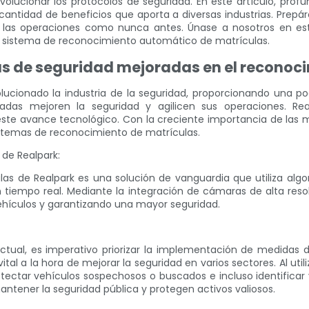
evolucionar los protocolos de seguridad. En este artículo, prof
ran cantidad de beneficios que aporta a diversas industrias. Pr
a las operaciones como nunca antes. Únase a nosotros en est
el sistema de reconocimiento automático de matrículas.
 de seguridad mejoradas en el reconoci
ucionado la industria de la seguridad, proporcionando una pod
adas mejoren la seguridad y agilicen sus operaciones. Rea
este avance tecnológico. Con la creciente importancia de las m
istemas de reconocimiento de matrículas.
de Realpark:
as de Realpark es una solución de vanguardia que utiliza alg
n tiempo real. Mediante la integración de cámaras de alta reso
vehículos y garantizando una mayor seguridad.
tual, es imperativo priorizar la implementación de medidas d
al a la hora de mejorar la seguridad en varios sectores. Al uti
detectar vehículos sospechosos o buscados e incluso identifica
ntener la seguridad pública y protegen activos valiosos.