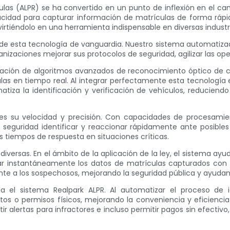
as (ALPR) se ha convertido en un punto de inflexión en el ca
acidad para capturar información de matrículas de forma rápid
tiéndolo en una herramienta indispensable en diversas industr
a de esta tecnología de vanguardia. Nuestro sistema automati
izaciones mejorar sus protocolos de seguridad, agilizar las oper
ación de algoritmos avanzados de reconocimiento óptico de cara
ulas en tiempo real. Al integrar perfectamente esta tecnología 
iza la identificación y verificación de vehículos, reduciendo
 es su velocidad y precisión. Con capacidades de procesamient
e seguridad identificar y reaccionar rápidamente ante posibl
s tiempos de respuesta en situaciones críticas.
diversas. En el ámbito de la aplicación de la ley, el sistema ay
ar instantáneamente los datos de matrículas capturados con
ente a los sospechosos, mejorando la seguridad pública y ayudan
a el sistema Realpark ALPR. Al automatizar el proceso de 
os o permisos físicos, mejorando la conveniencia y eficiencia
tir alertas para infractores e incluso permitir pagos sin efect