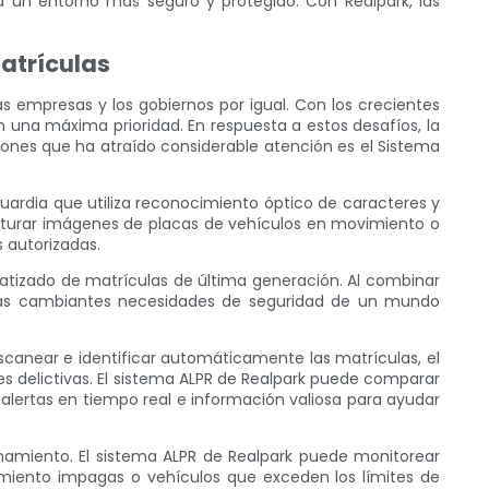
 un entorno más seguro y protegido. Con Realpark, las
atrículas
s empresas y los gobiernos por igual. Con los crecientes
 una máxima prioridad. En respuesta a estos desafíos, la
ones que ha atraído considerable atención es el Sistema
rdia que utiliza reconocimiento óptico de caracteres y
pturar imágenes de placas de vehículos en movimiento o
s autorizadas.
atizado de matrículas de última generación. Al combinar
a las cambiantes necesidades de seguridad de un mundo
escanear e identificar automáticamente las matrículas, el
s delictivas. El sistema ALPR de Realpark puede comparar
alertas en tiempo real e información valiosa para ayudar
onamiento. El sistema ALPR de Realpark puede monitorear
amiento impagas o vehículos que exceden los límites de