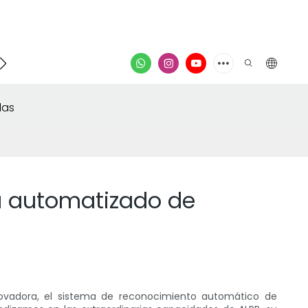
poyo
Contacto
video
las
a automatizado de
ovadora, el sistema de reconocimiento automático de