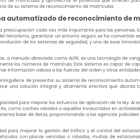
to de matrículas y aprovechar el potencial que ofrecen para
acia de su sistema de reconocimiento de matrículas.
ema automatizado de reconocimiento de m
na preocupación cada vez más importante para las personas, la
el terrorismo, garantizar un entorno seguro se ha convertido en
volución de los sistemas de seguridad, y una de esas innovaci
as, a menudo abreviado como ALPR, es una tecnología de vangua
camente los números de matrícula. Este sistema es capaz de ca
nar información valiosa a las fuerzas del orden y otras entidade
se enorgullece de presentar su sistema de reconocimiento autom
frece una solución integral y altamente efectiva que abord
apacidad para mejorar los esfuerzos de aplicación de la ley. Al 
rés, como coches robados o aquellos involucrados en actividade
tensa base de datos, proporcionando a las agencias policiales 
ad para mejorar la gestión del tráfico y el control del estaci
 vehículos con placas vencidas o robadas, multas de estacion