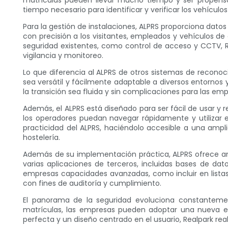
matrículas pueden llevar mucho tiempo y ser propensos
tiempo necesario para identificar y verificar los vehícul
Para la gestión de instalaciones, ALPRS proporciona datos
con precisión a los visitantes, empleados y vehículos d
seguridad existentes, como control de acceso y CCTV, R
vigilancia y monitoreo.
Lo que diferencia al ALPRS de otros sistemas de recono
sea versátil y fácilmente adaptable a diversos entornos 
la transición sea fluida y sin complicaciones para las emp
Además, el ALPRS está diseñado para ser fácil de usar y 
los operadores puedan navegar rápidamente y utilizar 
practicidad del ALPRS, haciéndolo accesible a una ampli
hostelería.
Además de su implementación práctica, ALPRS ofrece amp
varias aplicaciones de terceros, incluidas bases de dat
empresas capacidades avanzadas, como incluir en listas
con fines de auditoría y cumplimiento.
El panorama de la seguridad evoluciona constanteme
matrículas, las empresas pueden adoptar una nueva era
perfecta y un diseño centrado en el usuario, Realpark re