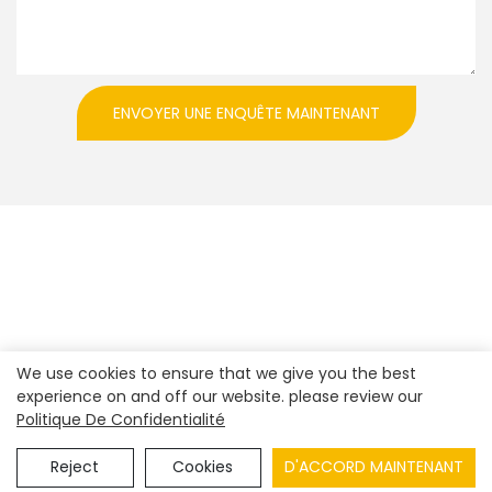
ENVOYER UNE ENQUÊTE MAINTENANT
We use cookies to ensure that we give you the best
experience on and off our website. please review our
Politique De Confidentialité
Droit d'auteur© 2023
Shenzhen Realpark Co., Ltd.
|
Plan du
site
|
Politique de confidentialité
Reject
Cookies
D'ACCORD MAINTENANT