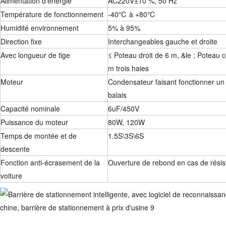
Alimentation d'énergie
AC220V±10 %, 50 Hz
Température de fonctionnement
-40℃ à +80℃
Humidité environnement
5% à 95%
Direction fixe
Interchangeables gauche et droite
Avec longueur de tige
≤ Poteau droit de 6 m, &le ; Poteau c
m trois haies
Moteur
Condensateur faisant fonctionner u
balais
Capacité nominale
6uF/450V
Puissance du moteur
80W, 120W
Temps de montée et de
1.5S\3S\6S
descente
Fonction anti-écrasement de la
Ouverture de rebond en cas de rési
voiture