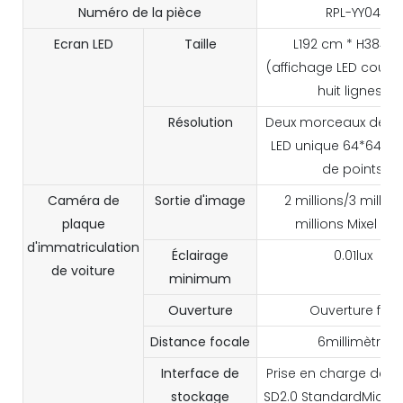
Numéro de la pièce
RPL-YY04
Ecran LED
Taille
L192 cm * H384 
(affichage LED couleu
huit lignes)
Résolution
Deux morceaux de m
LED unique 64*64 ma
de points
Caméra de
Sortie d'image
2 millions/3 millio
plaque
millions Mixel JP
d'immatriculation
Éclairage
0.01lux
de voiture
minimum
Ouverture
Ouverture fixe
Distance focale
6millimètre
Interface de
Prise en charge de la
stockage
SD2.0 StandardMicro S