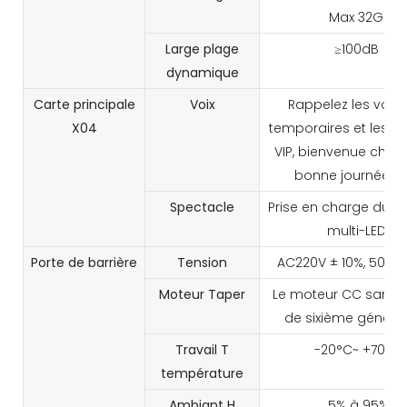
Max 32G
Large plage
≥100dB
dynamique
Carte principale
Voix
Rappelez les voitu
X04
temporaires et les vo
VIP, bienvenue chez 
bonne journée, et
Spectacle
Prise en charge du 
multi-LED
Porte de barrière
Tension
AC220V ± 10%, 50Hz
Moteur
Taper
Le moteur CC sans b
de sixième généra
Travail
T
-20°C~ +70°C
température
Ambiant
H
5% à 95%