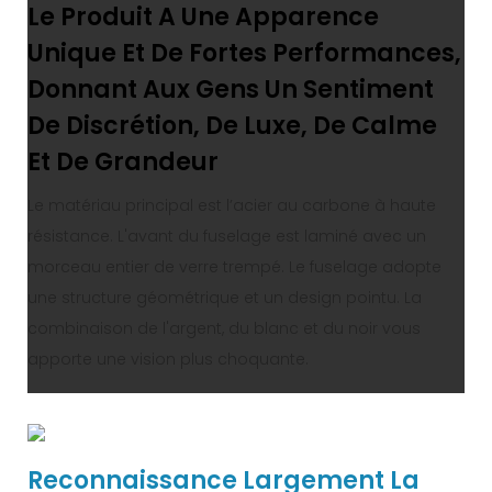
Le Produit A Une Apparence
Unique Et De Fortes Performances,
Donnant Aux Gens Un Sentiment
De Discrétion, De Luxe, De Calme
Et De Grandeur
Le matériau principal est l’acier au carbone à haute
résistance. L'avant du fuselage est laminé avec un
morceau entier de verre trempé. Le fuselage adopte
une structure géométrique et un design pointu. La
combinaison de l'argent, du blanc et du noir vous
apporte une vision plus choquante.
Reconnaissance Largement La