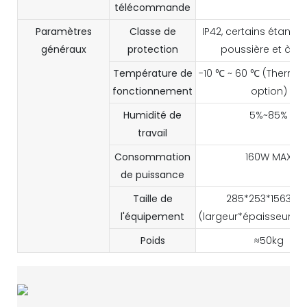
télécommande
Paramètres
Classe de
IP42, certains étanche
généraux
protection
poussière et à l'
Température de
-10 ℃ ~ 60 ℃ (Thermo
fonctionnement
option)
Humidité de
5%~85%
travail
Consommation
160W MAX
de puissance
Taille de
285*253*1563m
l'équipement
(largeur*épaisseur*h
Poids
≈50kg