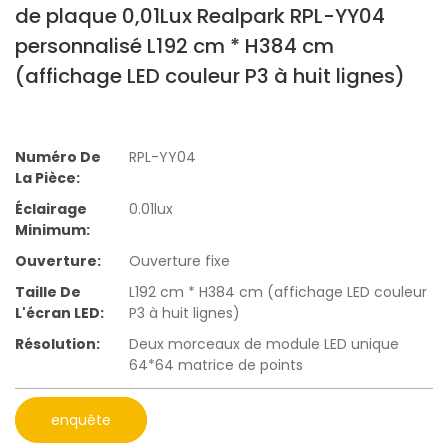
de plaque 0,01Lux Realpark RPL-YY04
personnalisé L192 cm * H384 cm
(affichage LED couleur P3 à huit lignes)
Numéro De
RPL-YY04
La Pièce:
Éclairage
0.01lux
Minimum:
Ouverture:
Ouverture fixe
Taille De
L192 cm * H384 cm (affichage LED couleur
L'écran LED:
P3 à huit lignes)
Résolution:
Deux morceaux de module LED unique
64*64 matrice de points
enquête