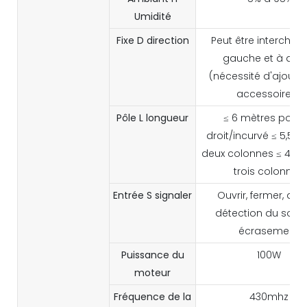
Umidité
Fixe
D
direction
Peut être interchan
gauche et à droi
(nécessité d'ajoute
accessoires)
Pôle
L
longueur
≤ 6 mètres pote
droit/incurvé ≤ 5,5 m
deux colonnes ≤ 4,5 
trois colonnes
Entrée
S
signaler
Ouvrir, fermer, arrê
détection du sol, a
écrasement
Puissance du
100W
moteur
Fréquence de la
430mhz