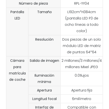
Número de pieza
RPL-YY04
Pantalla
Tamaño
L192cm*H384cm
LED
(pantalla LED P3 de
ocho líneas a todo
color)
Resolución
Dos piezas de un solo
módulo LED de matriz
de puntos 64*64
Cámara
Salida de imagen
2 millones/3 millones/4
para
millones Mixel JPEG
matrícula
Iluminación
0.01lujos
de coche
mínima
Apertura
Apertura fija
Longitud focal
6milímetro
Interfaz de
Compatible con