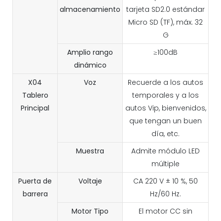
almacenamiento
tarjeta SD2.0 estándar
Micro SD (TF), máx. 32
G
Amplio rango
≥100dB
dinámico
X04
Voz
Recuerde a los autos
Tablero
temporales y a los
Principal
autos Vip, bienvenidos,
que tengan un buen
día, etc.
Muestra
Admite módulo LED
múltiple
Puerta de
Voltaje
CA 220 V ± 10 %, 50
barrera
Hz/60 Hz.
Motor
Tipo
El motor CC sin