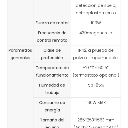
detección de suelo,
anti-aplastamiento
Fuerza de motor
100W
Frecuencia de
430megahercio
control remoto
Parametros
Clase de
IP42, a prueba de
generales
protección
polvo e impermeable.
Temperatura de
-10 ℃ ~ 60 ℃
funcionamiento
(termostato opcional)
Humedad de
5%~85%
trabajo
Consumo de
160W MAX
energía
Tamaño del
285*253*1563 mm
equipo
(Ancho*Espesor*Alto)