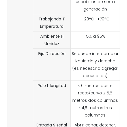
escobillas de sexta
generación
Trabajando
T
-20°C~ +70°C
Emperatura
Ambiente
H
5% a 95%
Umidez
Fijo
D
irección
Se puede intercambiar
izquierda y derecha
(es necesario agregar
accesorios)
Polo
L
longitud
≤ 6 metros poste
recto/curvo ≤ 5,5
metros dos columnas
≤ 4,5 metros tres
columnas
Entrada
S
señal
Abrir, cerrar, detener,