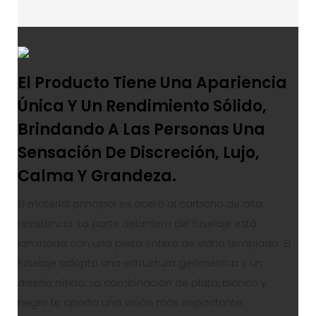
El Producto Tiene Una Apariencia
Única Y Un Rendimiento Sólido,
Brindando A Las Personas Una
Sensación De Discreción, Lujo,
Calma Y Grandeza.
El material principal es acero al carbono de alta
resistencia. La parte delantera del fuselaje está
laminada con una pieza entera de vidrio templado. El
fuselaje adopta una estructura geométrica y un
diseño nítido. La combinación de plata, blanco y
negro te aporta una visión más impactante.