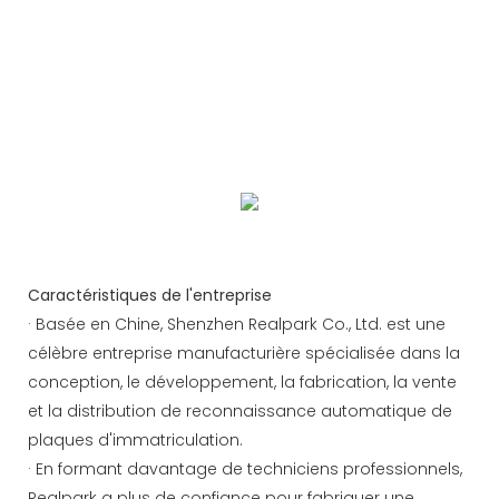
le logo et la personnalisation de la taille, le logiciel
prend en charge le logo, la fonction, l'amarrage, la
construction de plate-forme cloud, etc.
Bienvenue à vous renseigner et à coopérer.
Les étapes d'installation simplifiées garantissent une
livraison rapide du projet
Caractéristiques de l'entreprise
· Basée en Chine, Shenzhen Realpark Co., Ltd. est une
célèbre entreprise manufacturière spécialisée dans la
conception, le développement, la fabrication, la vente
et la distribution de reconnaissance automatique de
plaques d'immatriculation.
· En formant davantage de techniciens professionnels,
Realpark a plus de confiance pour fabriquer une