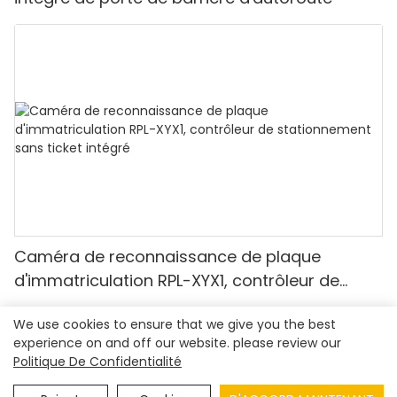
Caméra de reconnaissance de plaque
d'immatriculation RPL-XYX1, contrôleur de
stationnement sans ticket intégré
We use cookies to ensure that we give you the best
experience on and off our website. please review our
Politique De Confidentialité
Droit d'auteur© 2023
Shenzhen Realpark Co., Ltd.
|
Plan du
site
|
Politique de confidentialité