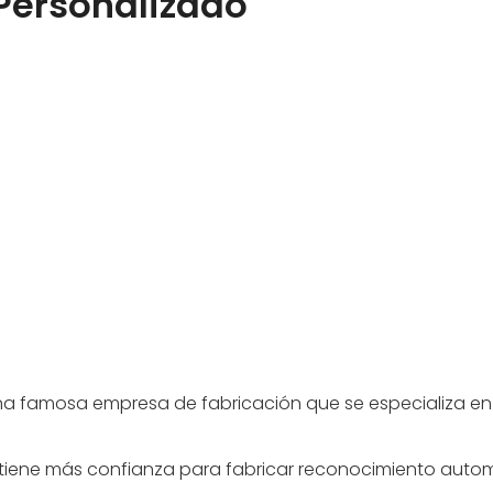
 Personalizado
ncia, función, logotipo y personalización
coplamiento, construcción de plataforma
a entrega rápida del proyecto.
na famosa empresa de fabricación que se especializa en di
k tiene más confianza para fabricar reconocimiento autom