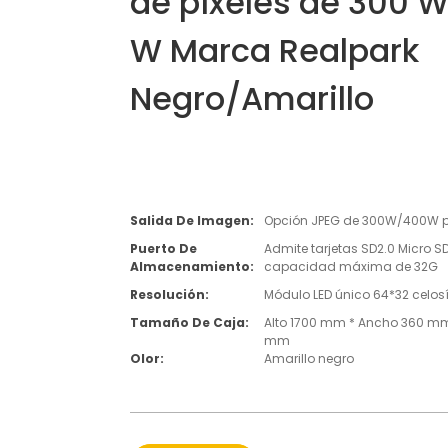
de píxeles de 300 
W Marca Realpark
Negro/Amarillo
Salida De Imagen:
Opción JPEG de 300W/400W p
Puerto De
Admite tarjetas SD2.0 Micro S
Almacenamiento:
capacidad máxima de 32G
Resolución:
Módulo LED único 64*32 celos
Tamaño De Caja:
Alto 1700 mm * Ancho 360 mm
mm
Olor:
Amarillo negro