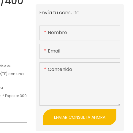
W/400
Envía tu consulta
Nombre
Email
íxeles
Contenido
D(TF) con una
ía
 * Espesor 300
ENVIAR CONSULTA AHORA