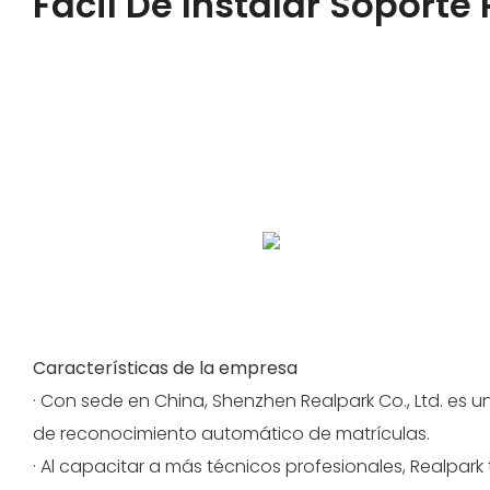
Fácil De Instalar Soporte
Admitimos OEM/ODM, el hardware admite color, aparie
de tamaño, el software admite logotipo, función, a
en la nube, etc.
Bienvenido a consultar y cooperar.
Los pasos de instalación simplificados garantizan un
Características de la empresa
· Con sede en China, Shenzhen Realpark Co., Ltd. es u
de reconocimiento automático de matrículas.
· Al capacitar a más técnicos profesionales, Realpar