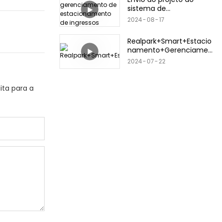
sistema de
gerenciamento de
2024
08
17
estacionamento de
ingressos Realpark
Realpark+Smart+Estacio
namento+Gerenciamen
to+Sistema+2024.+3.12
2024
07
22
ita para a