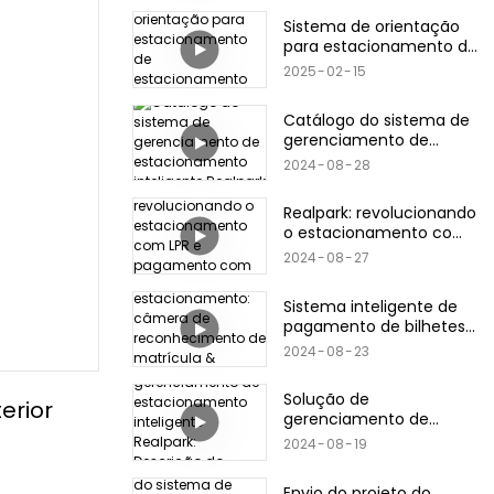
Sistema de orientação
para estacionamento de
estacionamento ao ar
2025
02
15
livre
Catálogo do sistema de
gerenciamento de
estacionamento
2024
08
28
inteligente Realpark
Realpark: revolucionando
o estacionamento com
LPR e pagamento com
2024
08
27
cartão
Sistema inteligente de
pagamento de bilhetes
de estacionamento:
2024
08
23
câmera de
reconhecimento de
Solução de
matrícula & código
erior
gerenciamento de
QR/cartão
estacionamento
bancário/produtos de
2024
08
19
inteligente Realpark:
cartão de crédito
Descrição do produto
Envio do projeto do