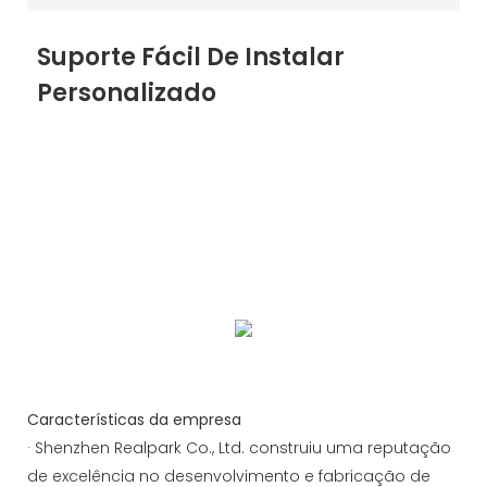
Suporte Fácil De Instalar
Personalizado
Apoiamos OEM / ODM, o hardware suporta cor,
aparência, função, personalização de LOGOTIPO e
tamanho, software suporta LOGOTIPO, função,
encaixe, construção de plataforma em nuvem, etc.
Bem-vindo a perguntar e cooperar.
Etapas de instalação simplificadas garantem uma
entrega rápida do projeto
Características da empresa
· Shenzhen Realpark Co., Ltd. construiu uma reputação
de excelência no desenvolvimento e fabricação de