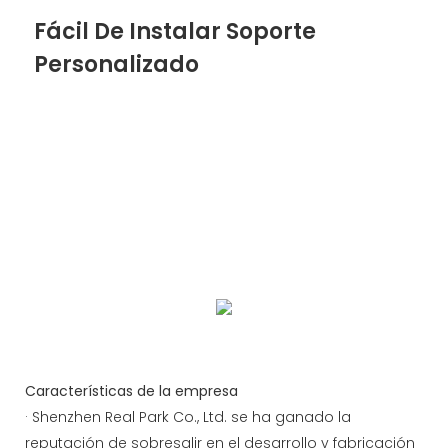
Fácil De Instalar Soporte
Personalizado
Admitimos OEM/ODM, el hardware admite color,
apariencia, función, logotipo y personalización de
tamaño, el software admite logotipo, función,
acoplamiento, construcción de plataforma en la
nube, etc.
Bienvenido a consultar y cooperar.
Los pasos de instalación simplificados garantizan
una entrega rápida del proyecto.
Características de la empresa
· Shenzhen Real Park Co., Ltd. se ha ganado la
reputación de sobresalir en el desarrollo y fabricación