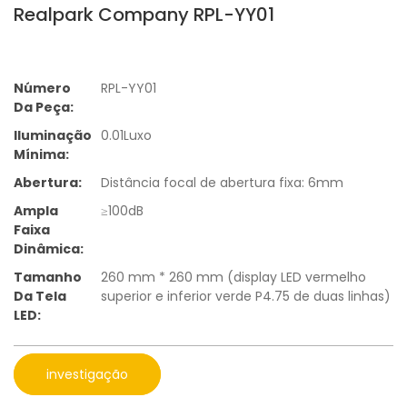
Realpark Company RPL-YY01
Número
RPL-YY01
Da Peça:
Iluminação
0.01Luxo
Mínima:
Abertura:
Distância focal de abertura fixa: 6mm
Ampla
≥100dB
Faixa
Dinâmica:
Tamanho
260 mm * 260 mm (display LED vermelho
Da Tela
superior e inferior verde P4.75 de duas linhas)
LED:
investigação