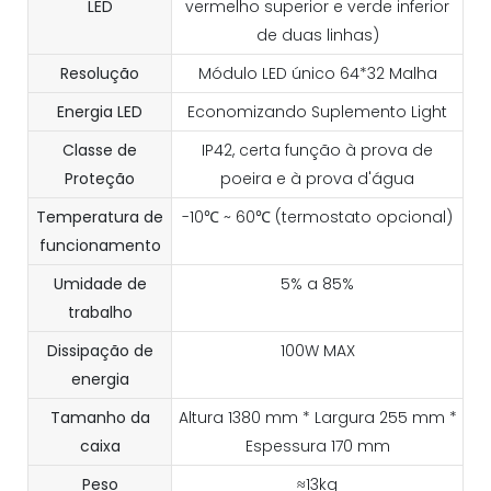
LED
vermelho superior e verde inferior
de duas linhas)
Resolução
Módulo LED único 64*32 Malha
Energia LED
Economizando Suplemento Light
Classe de
IP42, certa função à prova de
Proteção
poeira e à prova d'água
Temperatura de
-10℃ ~ 60℃ (termostato opcional)
funcionamento
Umidade de
5% a 85%
trabalho
Dissipação de
100W MAX
energia
Tamanho da
Altura 1380 mm * Largura 255 mm *
caixa
Espessura 170 mm
Peso
≈13kg