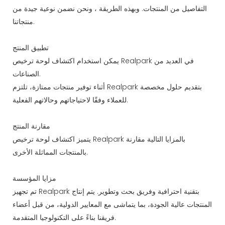
التفاصيل من المنتجات. وبهذه الطريقة ، ونحن نضمن نوعية جيدة من
منتجاتنا.
تطبيق المنتج
يمكن استخدام اكتشاف لوحة ترخيص Realpark في العديد من
الصناعات.
أثناء توفير منتجات ممتازة، تلتزم Realpark بتقديم حلول مخصصة
للعملاء وفقًا لاحتياجاتهم وحالاتهم الفعلية.
مقارنة المنتج
يتميز اكتشاف لوحة ترخيص Realpark بالمزايا التالية مقارنة
بالمنتجات المماثلة الأخرى.
مزايا المؤسسة
تم تجهيز Realpark بتقنية احترافية وفريق بحث وتطوير. يتم إنتاج
المنتجات عالية الجودة، بما يتماشى مع المعايير الدولية، من قبل أعضاء
فريقنا بناءً على التكنولوجيا المتقدمة.