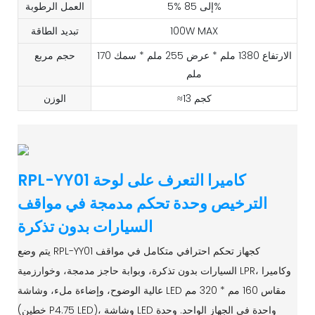
5% إلى 85%
العمل الرطوبة
100W MAX
تبديد الطاقة
الارتفاع 1380 ملم * عرض 255 ملم * سمك 170
حجم مربع
ملم
≈13 كجم
الوزن
RPL-YY01 كاميرا التعرف على لوحة
الترخيص وحدة تحكم مدمجة في مواقف
السيارات بدون تذكرة
يتم وضع RPL-YY01 كجهاز تحكم احترافي متكامل في مواقف
السيارات بدون تذكرة، وبوابة حاجز مدمجة، وخوارزمية LPR، وكاميرا
عالية الوضوح، وإضاءة ملء، وشاشة LED مقاس 160 مم * 320 مم
(خطين P4.75 LED)، وشاشة LED واحدة في الجهاز الواحد. وحدة