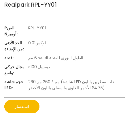
Realpark RPL-YY01
RPL-YY01
Pالفن
Nأومبر:
لوكس0.01
الحد الأدنى
من الإضاءة:
الطول البؤري للفتحة الثابتة: 6 مم
فتحة:
≥100 ديسيبل
مجال حركي
واسع:
260 مم * 260 مم (شاشة LED ذات سطرين باللون
حجم شاشة
الأحمر العلوي والسفلي باللون الأخضر P4.75)
LED:
استفسار