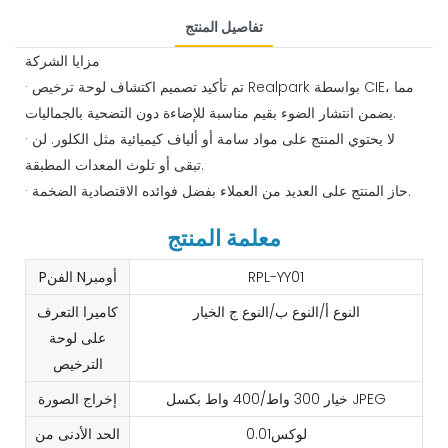
تفاصيل المنتج
مزايا الشركة
· تم تأكيد تصميم اكتشاف لوحة ترخيص Realpark بواسطة CIE، مما
يضمن انتشار الضوء بقيم مناسبة للإضاءة دون التضحية بالجماليات.
· لا يحتوي المنتج على مواد سامة أو ألياف كيميائية مثل الكلور. لن
تبقى أو تلوث المعدات المطبقة.
· حاز المنتج على العديد من العملاء بفضل فوائده الاقتصادية الضخمة.
معلمة المنتج
RPL-YY01
Pالفن Nأومبر
النوع أ/النوع ب/النوع ج الخيار
كاميرا التعرف
على لوحة
الترخيص
خيار 300 واط/400 واط بكسل JPEG
إخراج الصورة
لوكس0.01
الحد الأدنى من