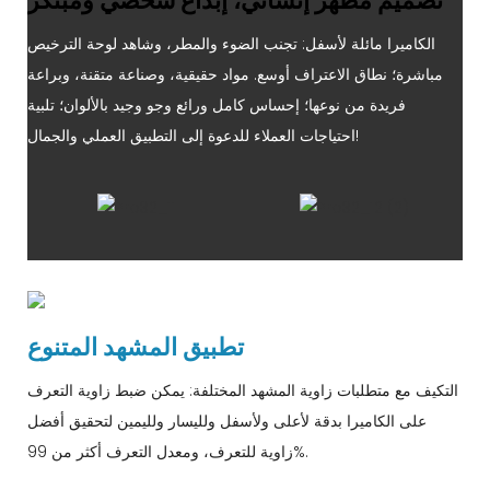
تصميم مظهر إنساني، إبداع شخصي ومبتكر
الكاميرا مائلة لأسفل: تجنب الضوء والمطر، وشاهد لوحة الترخيص
مباشرة؛ نطاق الاعتراف أوسع. مواد حقيقية، وصناعة متقنة، وبراعة
فريدة من نوعها؛ إحساس كامل ورائع وجو وجيد بالألوان؛ تلبية
احتياجات العملاء للدعوة إلى التطبيق العملي والجمال!
تطبيق المشهد المتنوع
التكيف مع متطلبات زاوية المشهد المختلفة: يمكن ضبط زاوية التعرف
على الكاميرا بدقة لأعلى ولأسفل ولليسار ولليمين لتحقيق أفضل
زاوية للتعرف، ومعدل التعرف أكثر من 99%.