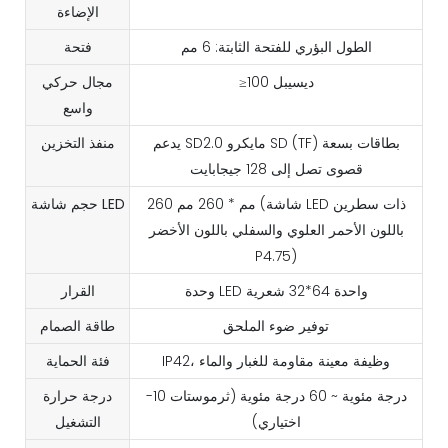
الإضاءة
الطول البؤري للفتحة الثابتة: 6 مم
فتحة
≥100 ديسيبل
مجال حركي
واسع
يدعم SD2.0 مايكرو SD (TF) بطاقات بسعة
منفذ التخزين
قصوى تصل إلى 128 جيجابايت
260 مم * 260 مم (شاشة LED ذات سطرين
حجم شاشة LED
باللون الأحمر العلوي والسفلي باللون الأخضر
P4.75)
وحدة LED واحدة 64*32 شعرية
القرار
توفير ضوء الملحق
طاقة الصمام
IP42، وظيفة معينة مقاومة للغبار والماء
فئة الحماية
-10 درجة مئوية ~ 60 درجة مئوية (ثرموستات
درجة حرارة
اختياري)
التشغيل