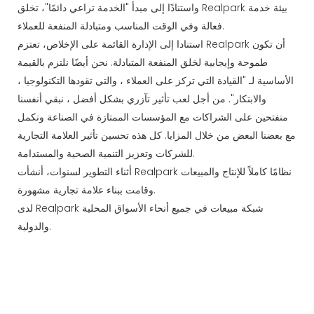
واستنادًا إلى مبدأ "الخدمة تراعي دائمًا"، تخلق Realpark بيئة خدمة
فعالة وفي الوقت المناسب ومتبادلة المنفعة للعملاء.
استنادا إلى الإدارة القائمة على الإخلاص، تعتزم Realpark أن تكون
طموحة وإيجابية لخلق المنفعة المتبادلة. نحن أيضًا نلتزم بالقيمة
الأساسية لـ "القيادة التي تركز على العملاء ، والتي تقودها التكنولوجيا ،
والابتكار". من أجل لعب تأثير تآزري بشكل أفضل ، نبقي أنفسنا
منفتحين على الشراكات مع المؤسسات الممتازة في الصناعة ونكمل
مع بعضنا البعض من خلال المزايا. كل هذه تحسين تأثير العلامة التجارية
للشركات وتعزيز التنمية الصحية والمستدامة.
أثناء التطوير لسنوات، أنشأت Realpark نظامًا كاملاً للإنتاج والمبيعات
وقامت ببناء علامة تجارية مشهورة.
لدى Realpark شبكة مبيعات في جميع أنحاء الأسواق المحلية
والدولية.