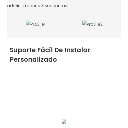
administrador e 3 subcontas.
Suporte Fácil De Instalar
Personalizado
Apoiamos OEM / ODM, o hardware suporta cor,
aparência, função, personalização de LOGOTIPO e
tamanho, software suporta LOGOTIPO, função,
encaixe, construção de plataforma em nuvem, etc.
Bem-vindo a perguntar e cooperar.
Etapas de instalação simplificadas garantem uma
entrega rápida do projeto