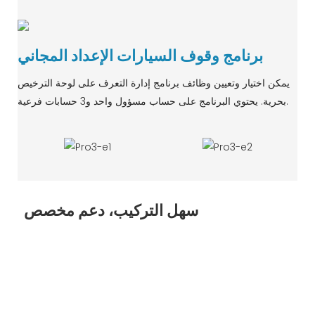
برنامج وقوف السيارات الإعداد المجاني
يمكن اختيار وتعيين وظائف برنامج إدارة التعرف على لوحة الترخيص
بحرية. يحتوي البرنامج على حساب مسؤول واحد و3 حسابات فرعية.
سهل التركيب، دعم مخصص
نحن ندعم OEM / ODM ، وتدعم الأجهزة اللون والمظهر والوظيفة
وتخصيص الشعار والحجم ، ويدعم البرنامج الشعار والوظيفة
والإرساء وإنشاء النظام الأساسي السحابي وما إلى ذلك
مرحبا بكم في الاستفسار والتعاون.
تضمن خطوات التثبيت المبسطة تسليم المشروع بسرعة