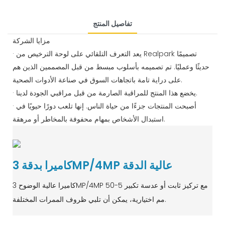
تفاصيل المنتج
مزايا الشركة
· يعد التعرف التلقائي على لوحة الترخيص من Realpark تصميمًا
حديثًا وعمليًا. تم تصميمه بأسلوب مبسط من قبل المصممين الذين هم
على دراية تامة باتجاهات السوق في صناعة الأدوات الصحية.
· يخضع هذا المنتج للمراقبة الصارمة من قبل مراقبي الجودة لدينا.
· أصبحت المنتجات جزءًا من حياة الناس. إنها تلعب دورًا حيويًا في
استبدال الأشخاص بمهام محفوفة بالمخاطر أو مرهقة.
كاميرا بدقة 3MP/4MP عالية الدقة
كاميرا عالية الوضوح 3MP/4MP مع تركيز ثابت أو عدسة تكبير 5-50
مم اختيارية، يمكن أن تلبي ظروف الممرات المختلفة.