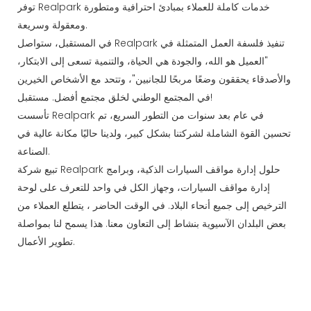
توفر Realpark خدمات كاملة للعملاء بمبادئ احترافية ومتطورة
ومعقولة وسريعة.
في المستقبل، ستواصل Realpark تنفيذ فلسفة العمل المتمثلة في
"العميل هو الله، والجودة هي الحياة، والتنمية تسعى إلى الابتكار،
والأصدقاء يحققون وضعًا مربحًا للجانبين"، وتتحد مع الأشخاص الخيرين
في المجتمع الوطني لخلق مجتمع أفضل. مستقبل!
تأسست Realpark في عام بعد سنوات من التطور السريع، تم
تحسين القوة الشاملة لشركتنا بشكل كبير، ولدينا حاليًا مكانة عالية في
الصناعة.
تبيع شركة Realpark حلول إدارة مواقف السيارات الذكية، وبرامج
إدارة مواقف السيارات، وجهاز الكل في واحد للتعرف على لوحة
الترخيص إلى جميع أنحاء البلاد. في الوقت الحاضر ، يتطلع العملاء من
بعض البلدان الآسيوية بنشاط إلى التعاون معنا. هذا يسمح لنا بمواصلة
تطوير الأعمال.