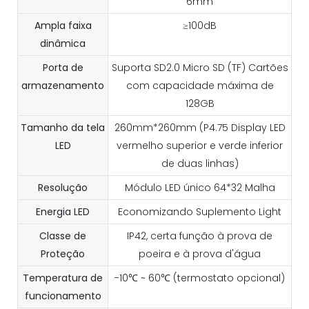
6mm
Ampla faixa
≥100dB
dinâmica
Porta de
Suporta SD2.0 Micro SD (TF) Cartões
armazenamento
com capacidade máxima de
128GB
Tamanho da tela
260mm*260mm (P4.75 Display LED
LED
vermelho superior e verde inferior
de duas linhas)
Resolução
Módulo LED único 64*32 Malha
Energia LED
Economizando Suplemento Light
Classe de
IP42, certa função à prova de
Proteção
poeira e à prova d'água
Temperatura de
-10℃ ~ 60℃ (termostato opcional)
funcionamento