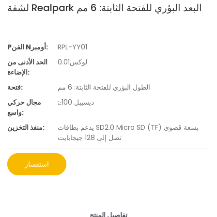
لشقة Realpark البعد البؤري للفتحة الثابتة: 6 مم
RPL-YY01
Pالفن Nأومبر:
لوكس0.01
الحد الأدنى من
الإضاءة:
الطول البؤري للفتحة الثابتة: 6 مم
فتحة:
≥100 ديسيبل
مجال حركي
واسع:
يدعم بطاقات SD2.0 Micro SD (TF) بسعة قصوى
منفذ التخزين:
تصل إلى 128 جيجابايت
استفسار
تفاصيل المنتج