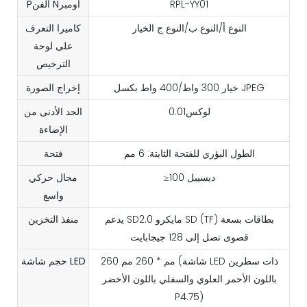
RPL-YY01
Pالفن Nأومبر
النوع أ/النوع ب/النوع ج الخيار
كاميرا التعرف
على لوحة
الترخيص
خيار 300 واط/400 واط بكسل JPEG
إخراج الصورة
لوكس0.01
الحد الأدنى من
الإضاءة
الطول البؤري للفتحة الثابتة: 6 مم
فتحة
≥100 ديسيبل
مجال حركي
واسع
يدعم SD2.0 مايكرو SD (TF) بطاقات بسعة
منفذ التخزين
قصوى تصل إلى 128 جيجابايت
260 مم * 260 مم (شاشة LED ذات سطرين
حجم شاشة LED
باللون الأحمر العلوي والسفلي باللون الأخضر
P4.75)