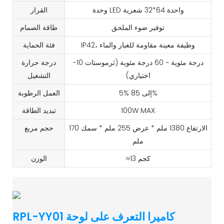
وحدة LED واحدة 64*32 شعرية
القرار
توفير ضوء الملحق
طاقة الصمام
IP42، وظيفة معينة مقاومة للغبار والماء
فئة الحماية
-10 درجة مئوية ~ 60 درجة مئوية (ثرموستات
درجة حرارة
اختياري)
التشغيل
5% إلى 85%
العمل الرطوبة
100W MAX
تبديد الطاقة
الارتفاع 1380 ملم * عرض 255 ملم * سمك 170
حجم مربع
ملم
≈13 كجم
الوزن
RPL-YY01 كاميرا التعرف على لوحة