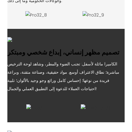
والوكالات الحكومية وما إلى ذلك.
تصميم مظهر إنساني، إبداع شخصي ومبتكر
الكاميرا مائلة لأسفل: تجنب الضوء والمطر، وشاهد لوحة الترخيص
مباشرة؛ نطاق الاعتراف أوسع. مواد حقيقية، وصناعة متقنة، وبراعة
فريدة من نوعها؛ إحساس كامل ورائع وجو وجيد بالألوان؛ تلبية
احتياجات العملاء للدعوة إلى التطبيق العملي والجمال!