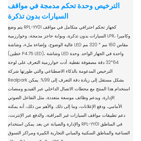
الترخيص وحدة تحكم مدمجة في مواقف
السيارات بدون تذكرة
يتم وضع RPL-YY01 كجهاز تحكم احترافي متكامل في مواقف
السيارات بدون تذكرة، وبوابة حاجز مدمجة، وخوارزمية LPR، وكاميرا
عالية الوضوح، وإضاءة ملء، وشاشة LED مقاس 160 مم * 320 مم
(خطين P4.75 LED)، وشاشة LED واحدة في الجهاز الواحد. وحدة
64*32 دقة مصفوفة نقطية. أدت خوارزمية التعرف على لوحة
الترخيص المدعومة بالذكاء الاصطناعي والتي طورتها شركة
Realpark بشكل مستقل إلى زيادة دقة التعرف إلى 99%. يمكن
استخدام هذا المنتج مع محطات الاتصال الداخلي عبر الفيديو ومنصات
الإدارة، ويدعم وظائف موسعة متعددة، مثل التفاعل الصوتي
الأمامي، ودفع الإعلانات، وما إلى ذلك. والأهم من ذلك، أنه يمكنه
دعم تطبيقات مواقف السيارات غير المراقبة، والدفع عبر الإنترنت،
والإدارة والصيانة عن بعد. يمكن استخدام RPL-YY01 في المناطق
الصناعية والمناطق السكنية والمباني التجارية الكبيرة ومراكز التسوق