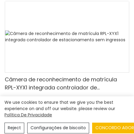
Câmera de reconhecimento de matrícula
RPL-XYX1 integrada controlador de
estacionamento sem ingressos
We use cookies to ensure that we give you the best
experience on and off our website. please review our
Política De Privacidade
Copyright © 2026
Shenzhen Realpark Co., Ltd.
|
Mapa do
site
|
Política de Privacidade
Reject
Configurações de biscoito
CONCORDO AGOR