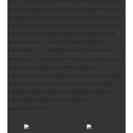
64*32. O algoritmo de reconhecimento de placas de
veículos AI desenvolvido de forma independente pela
Realpark aumentou a precisão do reconhecimento
para 99%. Este produto pode ser usado em conjunto
com terminais de vídeo porteiro e plataformas de
gerenciamento e suporta múltiplas funções
estendidas, como interação de voz front-end, envio de
anúncio, etc. Mais importante ainda, ele pode suportar
aplicações de estacionamento autônomo,
pagamento on-line e gerenciamento e manutenção
remotos. O RPL-XYX1 pode ser usado em parques
industriais, áreas residenciais, grandes edifícios
comerciais, shopping centers, agências
governamentais, etc.