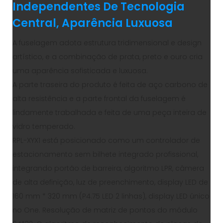
Independentes De Tecnologia
Central, Aparência Luxuosa
A fuselagem adota estrutura tridimensional e design
artístico, e a combinação de prata, preto e ouro cria
uma aparência sofisticada e luxuosa.
A parte traseira do produto é feita de aço carbono de
alta resistência e a parte frontal da fuselagem é
lindamente trabalhada e feita de uma peça inteira de
vidro temperado.
RPL-XYX1 está posicionado como um controlador de
estacionamento sem bilhete integrado profissional,
integrando portão de barreira, algoritmo LPR, câmera
de alta definição, luz de preenchimento, display LED de
160 mm * 320 mm (P4.75 LED 2 linhas), display LED único
no One. Resolução de matriz de pontos do módulo