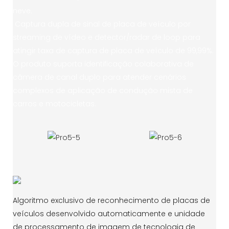
neve.
Captura dupla de sinal de placa de veículo por
streaming de vídeo e detector/radar de loop para
atingir taxa de captura de placa de veículo de 99,99%.
O produto suporta identificação colaborativa de
câmera de canal duplo para atender cenários
complexos de aplicação de condução mista de
carros e motocicletas.
Algoritmo exclusivo de reconhecimento de placas de
veículos desenvolvido automaticamente e unidade
de processamento de imagem de tecnologia de