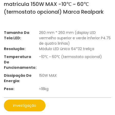
matrícula 150W MAX -10℃ ~ 60℃
(termostato opcional) Marca Realpark
Tamanho Da
260 mm * 260 mm (display LED
Tela LED:
vermelho superior e verde inferior P4.75
de quatro linhas)
Resolução:
Módulo LED único 64*32 treliça
Temperatura
-10℃ ~ 60℃ (termostato opcional)
De
Funcionamento:
Dissipação De
150W MAX
Energia:
Peso:
≈18kg
investigação