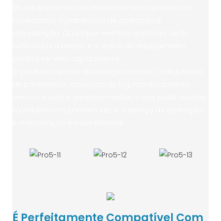
Os equipamentos do estacionamento podem ser
conectados à plataforma de operação e
manutenção. Quaisquer eventos anormais serão
notificados a tempo e o status do equipamento
poderá ser visto rapidamente.
O produto suporta atualização remota, configuração
de parâmetros, aquisição de log, monitoramento
remoto e outros gerenciamentos, o que pode resolver
o problema na primeira vez, e o serviço de operação
e manutenção é mais eficiente.
É Perfeitamente Compatível Com