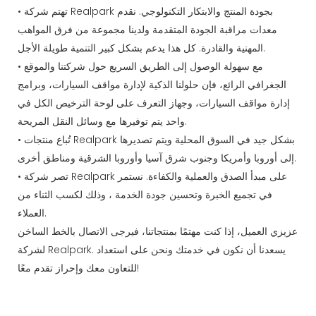
• تهتم شركة Realpark بجودة المنتج والابتكار التكنولوجي. نقدم
معدات مراقبة الجودة المتقدمة ولدينا مجموعة من فرق المواهب
المهنية والقادرة. كل هذا يدعم بشكل كبير التنمية طويلة الأجل.
• مع سهولة الوصول إلى الطريق السريع حول شركتنا والموقع
الجغرافي الرائع، فإن حلولنا الذكية لإدارة مواقف السيارات، وبرامج
إدارة مواقف السيارات، وجهاز التعرف على لوحة الترخيص الكل في
واحد يتم توفيرها مع وسائل النقل المريحة.
• تُباع منتجات Realpark بشكل جيد في السوق المحلية ويتم تصديرها
إلى أوروبا وأمريكا وجنوب شرق آسيا وأوروبا الشرقية ومناطق أخرى.
• تصر شركة Realpark على مبدأ الصدق والعملية والكفاءة. نستمر
في تجميع الخبرة وتحسين جودة الخدمة ، وذلك لكسب الثناء من
العملاء.
عزيزي العميل، إذا كنت مهتمًا بمنتجاتنا، فيرجى الاتصال بالخط الساخن
لشركة Realpark. يسعدنا أن نكون في خدمتك ونحن على استعداد
للتعاون معك وإحراز تقدم معًا!