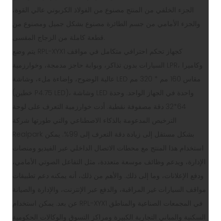
الجزء الخلفي من المنتج مصنوع من الفولاذ الكربوني عالي القوة،
والجزء الأمامي من جسم الطائرة مصنوع بشكل جميل ومصنوع من
قطعة كاملة من الزجاج المقسى.
يتم وضع RPL-XYX1 كجهاز تحكم احترافي متكامل في مواقف
السيارات بدون تذاكر، وبوابة حاجز مدمجة، وخوارزمية LPR، وكاميرا
عالية الوضوح، وإضاءة ملء، وشاشة LED مقاس 160 مم * 320 مم
(خطين P4.75 LED)، وشاشة LED واحدة في الجهاز الواحد. وحدة
64*32 دقة مصفوفة نقطية. أدت خوارزمية التعرف على لوحة
الترخيص المدعومة بالذكاء الاصطناعي والتي طورتها شركة
Realpark بشكل مستقل إلى زيادة دقة التعرف إلى 99%. يمكن
استخدام هذا المنتج مع محطات الاتصال الداخلي عبر الفيديو ومنصات
الإدارة، ويدعم وظائف موسعة متعددة، مثل التفاعل الصوتي الأمامي،
ودفع الإعلانات، وما إلى ذلك. والأهم من ذلك، أنه يمكنه دعم تطبيقات
مواقف السيارات غير المراقبة، والدفع عبر الإنترنت، والإدارة والصيانة
عن بعد. يمكن استخدام RPL-XYX1 في المجمعات الصناعية والمناطق
السكنية والمباني التجارية الكبيرة ومراكز التسوق والوكالات الحكومية