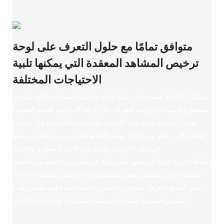
متوافق تمامًا مع حلول التعرف على لوحة
ترخيص المشاهد المعقدة التي يمكنها تلبية
الاحتياجات المختلفة
باستخدام برنامج إدارة مواقف السيارات الذي طورته Yunbo بشكل
مستقل وكاميرا خوارزمية التعرف على لوحة الترخيص للتعلم العميق،
يمكن أن يصل معدل دقة التعرف على لوحة الترخيص في مختلف
البلدان إلى أكثر من 99%. يمكنه التقاط أفضل صورة للتعرف عليها
في بيئة الإضاءة، وكذلك في الأيام الممطرة والثلجية.
التقاط إشارة لوحة الترخيص المزدوجة عن طريق بث الفيديو وكاشف
الحلقة/الرادار لتحقيق معدل التقاط لوحة الترخيص بنسبة 99.99%.
يدعم المنتج التعرف التعاوني للكاميرا ثنائية القناة لتلبية سيناريوهات
التطبيق المعقدة للقيادة المختلطة للسيارات والدراجات النارية.