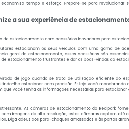
onomiza tempo e esforço. Prepare-se para revolucionar su
imize a sua experiência de estacioname
ncia de estacionamento com acessórios inovadores para estaci
dutores estacionam os seus veículos com uma gama de acess
ência geral de estacionamento, esses acessórios são essencia
s de estacionamento frustrantes e dar as boas-vindas ao estac
rada de jogo quando se trata de utilização eficiente do esp
ermitindo-lhe estacionar com precisão. Esteja você manobran
m que você tenha as informações necessárias para estacionar 
estressante. As câmeras de estacionamento do Realpark forn
s com imagens de alta resolução, estas câmaras captam até 
os. Diga adeus aos pára-choques amassados ​​e às portas arr