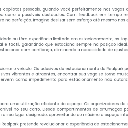
 copilotos pessoais, guiando você perfeitamente nas vagas d
seu carro e possíveis obstáculos. Com feedback em tempo re
re na perfeição. Imagine deslizar sem esforço até mesmo nos 
idade ou têm experiência limitada em estacionamento, os tap
al e táctil, garantindo que estaciona sempre na posição ide
stacionar com confiança, eliminando a necessidade de ajuste
acionar o veículo. Os adesivos de estacionamento do Realpark pe
vos vibrantes e atraentes, encontrar sua vaga se torna muito 
 servem como impedimento para estacionamento não autoriza
 para uma utilização eficiente do espaço. Os organizadores d
ponível no seu carro. Desde compartimentos de arrumação pa
 o seu lugar designado, aproveitando ao máximo o espaço inter
Realpark pretende revolucionar a experiência de estacionamen