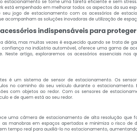
e o estacionamento se torne uma tarefa eficiente e sem stress
lpark está empenhado em melhorar todos os aspectos da sua exp
 seu jogo de estacionamento com os acessórios de estaci
 que acompanham as soluções inovadoras de utilização de espaç
essórios indispensáveis ​​para proteger 
 diária, mas muitas vezes é esquecido quando se trata de gar
 confiança na indústria automóvel, oferece uma gama de ac
de. Neste artigo, exploraremos os acessórios essenciais nos 
tes é um sistema de sensor de estacionamento. Os sensor
os no caminho do seu veículo durante o estacionamento. E
lisões com objetos ao redor. Com os sensores de estaciona
culo e de quem está ao seu redor.
ece uma câmera de estacionamento de alta resolução que forn
ta as manobras em espaços apertados e minimiza o risco de d
l em tempo real para auxiliá-lo no estacionamento, aumentand