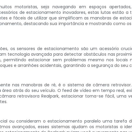
muitos motoristas, seja navegando em espaços apertados,
essórios de estacionamento inovadores, estas lutas estão a t
tes e fáceis de utilizar que simplificam as manobras de estaci
ionamento, destacando sua importância e mostrando como os p
ões, os sensores de estacionamento são um acessório cruci
 tecnologia avançada para detectar obstáculos nas proximidad
is, permitindo estacionar sem problemas mesmo nos locais 
ques e arranhões acidentais, garantindo a segurança do seu ca
lmente nas manobras de ré, é o sistema de câmera retroviso
rea atrás do seu veículo. O feed de vídeo em tempo real, exib
ra retrovisora ​​Realpark, estacionar torna-se fácil, uma 
tes.
ial ou consideram o estacionamento paralelo uma tarefa dif
tmos avançados, esses sistemas ajudam os motoristas a identi