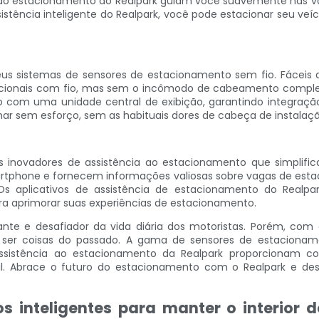
 ao estacionamento do Realpark guiam você suavemente nas v
stência inteligente do Realpark, você pode estacionar seu v
us sistemas de sensores de estacionamento sem fio. Fáceis 
dicionais com fio, mas sem o incômodo de cabeamento comple
o com uma unidade central de exibição, garantindo integração
ar sem esforço, sem as habituais dores de cabeça de instalaçã
os inovadores de assistência ao estacionamento que simpli
artphone e fornecem informações valiosas sobre vagas de estac
. Os aplicativos de assistência de estacionamento do Re
ra aprimorar suas experiências de estacionamento.
ante e desafiador da vida diária dos motoristas. Porém, c
a ser coisas do passado. A gama de sensores de estacioname
assistência ao estacionamento da Realpark proporcionam co
il. Abrace o futuro do estacionamento com o Realpark e d
os inteligentes para manter o interior