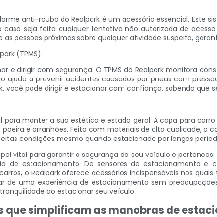
 alarme anti-roubo do Realpark é um acessório essencial. Este 
caso seja feita qualquer tentativa não autorizada de acesso
 as pessoas próximas sobre qualquer atividade suspeita, garan
park (TPMS):
onar e dirigir com segurança. O TPMS do Realpark monitora con
o ajuda a prevenir acidentes causados ​​por pneus com pressão
k, você pode dirigir e estacionar com confiança, sabendo que 
l para manter a sua estética e estado geral. A capa para carro
, poeira e arranhões. Feita com materiais de alta qualidade, a
eitas condições mesmo quando estacionado por longos períod
vital para garantir a segurança do seu veículo e pertences
cia de estacionamento. De sensores de estacionamento e c
ros, o Realpark oferece acessórios indispensáveis ​​nos quais t
ar de uma experiência de estacionamento sem preocupações e
ranquilidade ao estacionar seu veículo.
 que simplificam as manobras de estacio