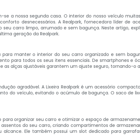
-se a nossa segunda casa. O interior do nosso veículo muitas 
nforto desnecessários. A Realpark, fornecedora líder de ace
do seu carro limpo, arrumado e sem bagunça. Neste artigo, ex
ltima geração da Realpark.
va para manter o interior do seu carro organizado e sem bag
o para todos os seus itens essenciais. De smartphones e óc
l e as alças ajustáveis ​​garantem um ajuste seguro, tornando-
dução agradável. A Lixeira Realpark é um acessório compacto e
nto do veículo, evitando o acúmulo de bagunça. O saco de lixo
to para organizar seu carro e otimizar o espaço de armazenamen
os assentos do seu carro, criando compartimentos de armazena
seu alcance. Ele também possui um slot dedicado para garr