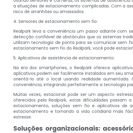
Usando sensores e câmeras, os sistemas de assistência
a situações de estacionamento complicadas. Com a assi
risco de arranhões ou amassados.
4. Sensores de estacionamento sem fio:
Realpark leva a conveniência um passo adiante com se
detecção confiável de obstáculos que os sistemas tra
utilizam tecnologia de ponta para se comunicar sem fi
estacionamento sem fio do Realpark, você pode estacion
5. Aplicativos de assistência de estacionamento:
Na era dos smartphones, o Realpark oferece aplicativ
aplicativos podem ser facilmente instalados em seu sm
orientá-lo até o local usando realidade aumentada
conveniência, integrando perfeitamente a tecnologia pa
Muitas vezes, estacionar pode ser um aspecto estress
oferecidos pela Realpark, estas dificuldades passam 
estacionamento, soluções sem fio e aplicativos de 
estacionamento e tornando a vida cotidiana mais fác
estresse.
Soluções organizacionais: acessóri