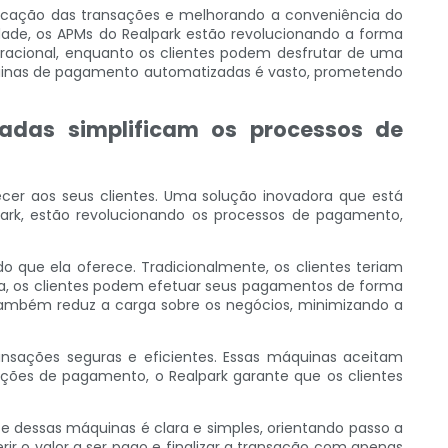
icação das transações e melhorando a conveniência do
dade, os APMs do Realpark estão revolucionando a forma
acional, enquanto os clientes podem desfrutar de uma
áquinas de pagamento automatizadas é vasto, prometendo
adas simplificam os processos de
cer aos seus clientes. Uma solução inovadora que está
rk, estão revolucionando os processos de pagamento,
que ela oferece. Tradicionalmente, os clientes teriam
a, os clientes podem efetuar seus pagamentos de forma
 também reduz a carga sobre os negócios, minimizando a
sações seguras e eficientes. Essas máquinas aceitam
pções de pagamento, o Realpark garante que os clientes
e dessas máquinas é clara e simples, orientando passo a
r o valor a ser pago e finalizar a transação com apenas