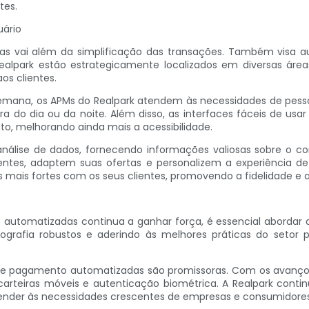
tes.
uário
 vai além da simplificação das transações. Também visa au
Realpark estão estrategicamente localizados em diversas ár
s clientes.
por semana, os APMs do Realpark atendem às necessidades de pe
do dia ou da noite. Além disso, as interfaces fáceis de usar 
, melhorando ainda mais a acessibilidade.
lise de dados, fornecendo informações valiosas sobre o co
ntes, adaptem suas ofertas e personalizem a experiência d
 mais fortes com os seus clientes, promovendo a fidelidade e 
tomatizadas continua a ganhar força, é essencial abordar as
grafia robustos e aderindo às melhores práticas do setor p
 de pagamento automatizadas são promissoras. Com os avanço
carteiras móveis e autenticação biométrica. A Realpark co
ender às necessidades crescentes de empresas e consumidores