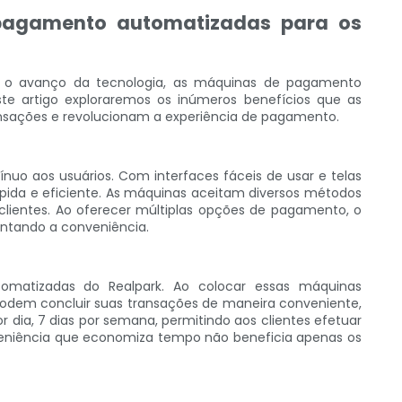
 pagamento automatizadas para os
m o avanço da tecnologia, as máquinas de pagamento
e artigo exploraremos os inúmeros benefícios que as
nsações e revolucionam a experiência de pagamento.
uo aos usuários. Com interfaces fáceis de usar e telas
ápida e eficiente. As máquinas aceitam diversos métodos
clientes. Ao oferecer múltiplas opções de pagamento, o
entando a conveniência.
matizadas do Realpark. Ao colocar essas máquinas
podem concluir suas transações de maneira conveniente,
ia, 7 dias por semana, permitindo aos clientes efetuar
nveniência que economiza tempo não beneficia apenas os