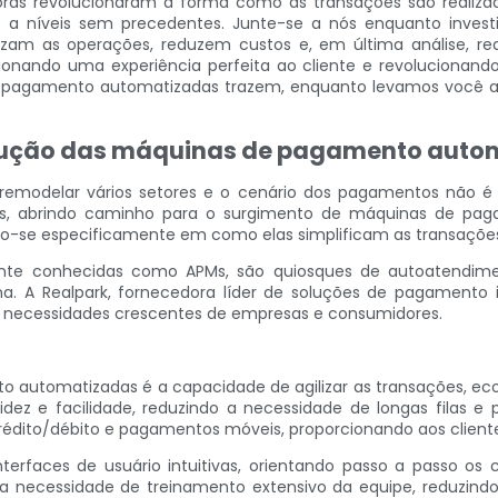
doras revolucionaram a forma como as transações são realiza
 a níveis sem precedentes. Junte-se a nós enquanto inves
izam as operações, reduzem custos e, em última análise, 
onando uma experiência perfeita ao cliente e revolucionan
pagamento automatizadas trazem, enquanto levamos você a um
lução das máquinas de pagamento auto
a remodelar vários setores e o cenário dos pagamentos nã
os, abrindo caminho para o surgimento de máquinas de pag
o-se especificamente em como elas simplificam as transações
 conhecidas como APMs, são quiosques de autoatendiment
 A Realpark, fornecedora líder de soluções de pagamento i
 necessidades crescentes de empresas e consumidores.
o automatizadas é a capacidade de agilizar as transações, e
ez e facilidade, reduzindo a necessidade de longas filas 
édito/débito e pagamentos móveis, proporcionando aos clientes 
erfaces de usuário intuitivas, orientando passo a passo os
a necessidade de treinamento extensivo da equipe, reduzindo