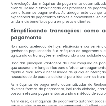
A revolução das máquinas de pagamento automatizadas
cliente. Desde a simplificação dos processos de pagam
como fazemos pagamentos. Ao abraçar este avanço tec
experiência de pagamento simples e conveniente. Ao ol
ainda mais benefícios para empresas e clientes.
Simplificando transações: como 
pagamento
No mundo acelerado de hoje, eficiência e conveniênci
ganhando popularidade é a máquina de pagamento aut
agilizando as transações e melhorando a comodidade do 
Uma das principais vantagens de uma máquina de pagam
que esperar em longas filas para efetuar um pagament
rápida e fácil, sem a necessidade de qualquer interaç
necessidade de pessoal adicional para lidar com as tran
As máquinas de pagamento automatizadas do Realpark
diversas formas de pagamento, incluindo dinheiro, car
possam efetuar pagamentos usando o método de sua pre
Além disso, as máquinas de pagamento automatizadas são
passo o cliente no processo de pagamento. O cliente po