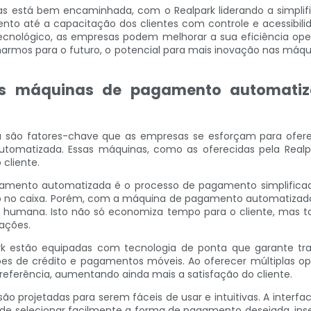
 está bem encaminhada, com o Realpark liderando a simplif
ento até a capacitação dos clientes com controle e acessibili
nológico, as empresas podem melhorar a sua eficiência oper
harmos para o futuro, o potencial para mais inovação nas m
as máquinas de pagamento automatiz
a são fatores-chave que as empresas se esforçam para ofere
omatizada. Essas máquinas, como as oferecidas pela Realpa
cliente.
ento automatizada é o processo de pagamento simplificado 
o no caixa. Porém, com a máquina de pagamento automatizad
ão humana. Isto não só economiza tempo para o cliente, mas
sações.
 estão equipadas com tecnologia de ponta que garante tran
tões de crédito e pagamentos móveis. Ao oferecer múltiplas o
ferência, aumentando ainda mais a satisfação do cliente.
 projetadas para serem fáceis de usar e intuitivas. A interfac
de selecionar facilmente a forma de pagamento desejada, inseri