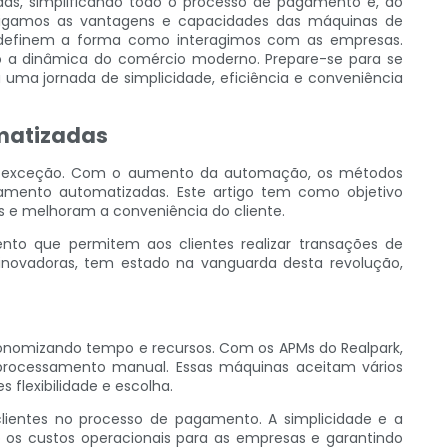
das, simplificando todo o processo de pagamento e, ao
tigamos as vantagens e capacidades das máquinas de
redefinem a forma como interagimos com as empresas.
do a dinâmica do comércio moderno. Prepare-se para se
a jornada de simplicidade, eficiência e conveniência
matizadas
o é exceção. Com o aumento da automação, os métodos
amento automatizadas. Este artigo tem como objetivo
 e melhoram a conveniência do cliente.
o que permitem aos clientes realizar transações de
novadoras, tem estado na vanguarda desta revolução,
conomizando tempo e recursos. Com os APMs do Realpark,
e processamento manual. Essas máquinas aceitam vários
flexibilidade e escolha.
 clientes no processo de pagamento. A simplicidade e a
 os custos operacionais para as empresas e garantindo