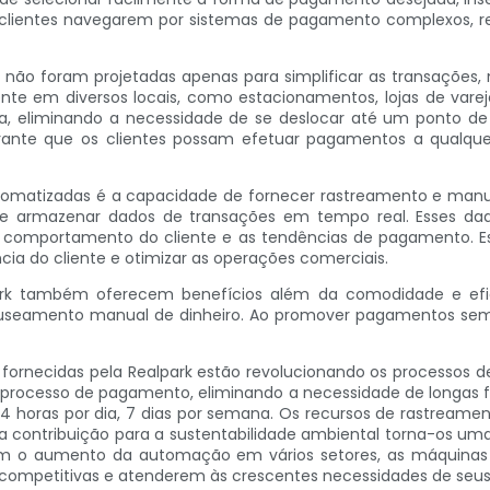
os clientes navegarem por sistemas de pagamento complexos, re
ão foram projetadas apenas para simplificar as transações
e em diversos locais, como estacionamentos, lojas de varejo 
, eliminando a necessidade de se deslocar até um ponto de 
arante que os clientes possam efetuar pagamentos a qualqu
omatizadas é a capacidade de fornecer rastreamento e manut
armazenar dados de transações em tempo real. Esses dados 
 comportamento do cliente e as tendências de pagamento. E
ia do cliente e otimizar as operações comerciais.
k também oferecem benefícios além da comodidade e efici
eamento manual de dinheiro. Ao promover pagamentos sem dinh
ornecidas pela Realpark estão revolucionando os processos d
o processo de pagamento, eliminando a necessidade de longas f
e 24 horas por dia, 7 dias por semana. Os recursos de rastrea
sua contribuição para a sustentabilidade ambiental torna-os u
. Com o aumento da automação em vários setores, as máqui
ompetitivas e atenderem às crescentes necessidades de seus 