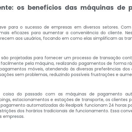
iente: os benefícios das máquinas de
ave para o sucesso de empresas em diversos setores. Co
is eficazes para aumentar a conveniência do cliente. Nest
ecem aos usuários, focando em como elas simplificam as tra
o projetadas para fornecer um processo de transação contín
ar facilmente pela máquina, realizando pagamentos de forma r
e pagamentos móveis, atendendo às diversas preferências dos 
ansações sem problemas, reduzindo possíveis frustrações e aum
 é coisa do passado com as máquinas de pagamento auto
pings, estacionamentos e estações de transporte, os clientes 
 pagamento automatizadas do Realpark funcionam 24 horas por d
rições dos horários tradicionais de funcionamento. Essa co
s empresas.