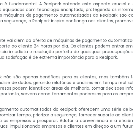
nça é fundamental. A Realpark entende este aspecto crucial
 equipadas com tecnologia encriptada, protegendo as informaç
o, as máquinas de pagamento automatizadas do Realpark são 
a segurança, o Realpark inspira confiança nos clientes, promove
nte vai além da oferta de máquinas de pagamento automatiza
porte ao cliente 24 horas por dia. Os clientes podem entrar 
ência imediata e resolução perfeita de quaisquer preocupações
sua satisfação é de extrema importância para o Realpark.
 não são apenas benéficas para os clientes, mas também fo
ise de dados, gerando relatórios e análises em tempo real s
presas podem identificar áreas de melhoria, tomar decisões i
 portanto, servem como ferramentas poderosas para as empr
gamento automatizadas do Realpark oferecem uma série de b
nomizar tempo, priorizar a segurança, fornecer suporte ao cliente
ta as empresas a prosperar. Adotar a conveniência e a efic
nuas, impulsionando empresas e clientes em direção a um futu