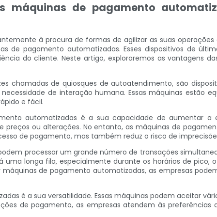
 as máquinas de pagamento automati
temente à procura de formas de agilizar as suas operações e m
nas de pagamento automatizadas. Esses dispositivos de últi
iência do cliente. Neste artigo, exploraremos as vantagens
s chamadas de quiosques de autoatendimento, são dispositiv
necessidade de interação humana. Essas máquinas estão equ
pido e fácil.
ento automatizadas é a sua capacidade de aumentar a efic
de preços ou alterações. No entanto, as máquinas de pagame
ocesso de pagamento, mas também reduz o risco de imprecisõe
podem processar um grande número de transações simultaneam
há uma longa fila, especialmente durante os horários de pico, 
tar máquinas de pagamento automatizadas, as empresas pode
s é a sua versatilidade. Essas máquinas podem aceitar vário
opções de pagamento, as empresas atendem às preferências d