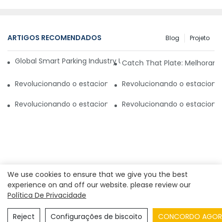
ARTIGOS RECOMENDADOS
Blog
Projeto
Global Smart Parking Industry Update for Third Quarter of 
Catch That Plate: Melhoran
Revolucionando o estacionamento da câmera LPR RealPar
Revolucionando o estaciona
Revolucionando o estacionamento: sistema inteligente de
Revolucionando o estacion
We use cookies to ensure that we give you the best
experience on and off our website. please review our
Política De Privacidade
Copyright © 2026
Shenzhen Realpark Co., Ltd.
|
Mapa do
site
|
Política de Privacidade
Reject
Configurações de biscoito
CONCORDO AGOR