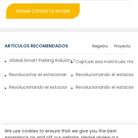
ENVIAR CONSULTA AHORA
ARTÍCULOS RECOMENDADOS
Registro
Proyecto
Global Smart Parking Industry Update for Third Quarter of 
Capture esa matrícula: mej
Revolucionar el estacionamiento de la cámara Realpark L
Revolucionando el estaciona
Revolucionando el estacionamiento: sistema inteligente d
Revolucionando el estacion
We use cookies to ensure that we give you the best
experience on and off our website. please review our