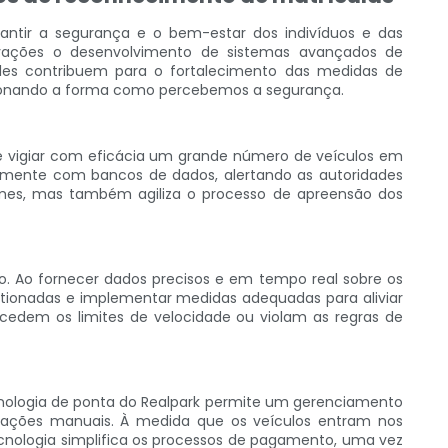
ntir a segurança e o bem-estar dos indivíduos e das
vações o desenvolvimento de sistemas avançados de
eles contribuem para o fortalecimento das medidas de
lucionando a forma como percebemos a segurança.
e vigiar com eficácia um grande número de veículos em
neamente com bancos de dados, alertando as autoridades
imes, mas também agiliza o processo de apreensão dos
. Ao fornecer dados precisos e em tempo real sobre os
stionadas e implementar medidas adequadas para aliviar
cedem os limites de velocidade ou violam as regras de
nologia de ponta do Realpark permite um gerenciamento
icações manuais. À medida que os veículos entram nos
tecnologia simplifica os processos de pagamento, uma vez