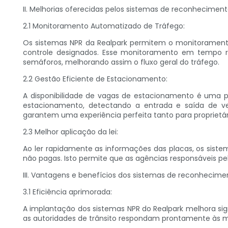
II. Melhorias oferecidas pelos sistemas de reconheciment
2.1 Monitoramento Automatizado de Tráfego:
Os sistemas NPR da Realpark permitem o monitorament
controle designados. Esse monitoramento em tempo rea
semáforos, melhorando assim o fluxo geral do tráfego.
2.2 Gestão Eficiente de Estacionamento:
A disponibilidade de vagas de estacionamento é uma pr
estacionamento, detectando a entrada e saída de v
garantem uma experiência perfeita tanto para propriet
2.3 Melhor aplicação da lei:
Ao ler rapidamente as informações das placas, os siste
não pagas. Isto permite que as agências responsáveis ​​p
III. Vantagens e benefícios dos sistemas de reconhecime
3.1 Eficiência aprimorada:
A implantação dos sistemas NPR do Realpark melhora si
as autoridades de trânsito respondam prontamente às 