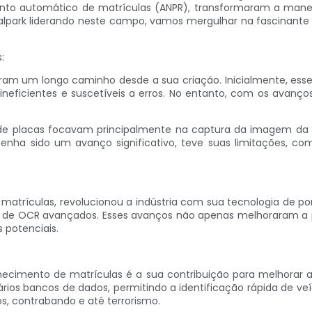
to automático de matrículas (ANPR), transformaram a mane
park liderando neste campo, vamos mergulhar na fascinante
:
ram um longo caminho desde a sua criação. Inicialmente, ess
neficientes e suscetíveis a erros. No entanto, com os avanç
 de placas focavam principalmente na captura da imagem da 
ha sido um avanço significativo, teve suas limitações, como
 matrículas, revolucionou a indústria com sua tecnologia de 
os de OCR avançados. Esses avanços não apenas melhoraram a 
 potenciais.
nhecimento de matrículas é a sua contribuição para melhorar 
os bancos de dados, permitindo a identificação rápida de veí
, contrabando e até terrorismo.