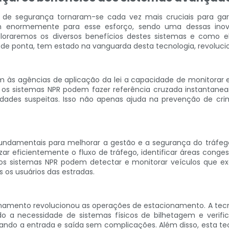
e segurança tornaram-se cada vez mais cruciais para gara
am enormemente para esse esforço, sendo uma dessas ino
ploraremos os diversos benefícios destes sistemas e como 
NPR de ponta, tem estado na vanguarda desta tecnologia, revo
 às agências de aplicação da lei a capacidade de monitorar 
los, os sistemas NPR podem fazer referência cruzada instanta
idades suspeitas. Isso não apenas ajuda na prevenção de cr
undamentais para melhorar a gestão e a segurança do tráfego
ar eficientemente o fluxo de tráfego, identificar áreas conge
 os sistemas NPR podem detectar e monitorar veículos que ex
 os usuários das estradas.
onamento revolucionou as operações de estacionamento. A tec
o a necessidade de sistemas físicos de bilhetagem e verif
ilitando a entrada e saída sem complicações. Além disso, esta 