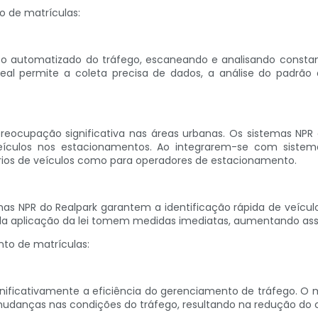
o de matrículas:
o automatizado do tráfego, escaneando e analisando consta
l permite a coleta precisa de dados, a análise do padrão 
eocupação significativa nas áreas urbanas. Os sistemas NPR
eículos nos estacionamentos. Ao integrarem-se com siste
ários de veículos como para operadores de estacionamento.
mas NPR do Realpark garantem a identificação rápida de veículo
ela aplicação da lei tomem medidas imediatas, aumentando assim
nto de matrículas:
gnificativamente a eficiência do gerenciamento de tráfego. 
mudanças nas condições do tráfego, resultando na redução d