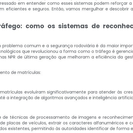
teressado em entender como esses sistemas podem reforçar a se
eficientes e seguros. Então, vamos mergulhar e descobrir a
ráfego: como os sistemas de reconhe
roblema comum e a segurança rodoviária é da maior import
cnológicos que revolucionou a forma como o tráfego é gerenci
stemas NPR de última geração que melhoram a eficiência da 
ento de matrículas:
matrículas evoluíram significativamente para atender às c
 até a integração de algoritmos avançados e inteligência artific
e de técnicas de processamento de imagens e reconheciment
de placas de veículos, extrair os caracteres alfanuméricos e co
s existentes, permitindo às autoridades identificar de forma e