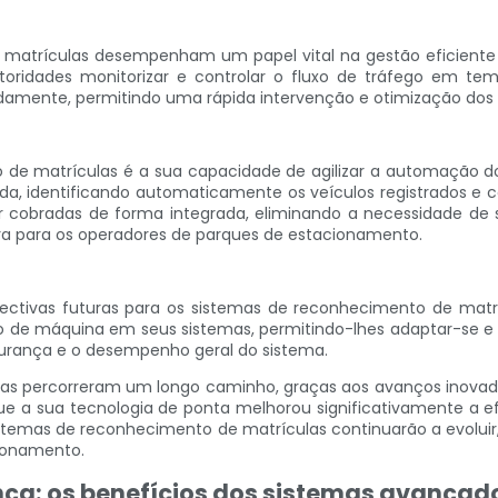
matrículas desempenham um papel vital na gestão eficiente 
oridades monitorizar e controlar o fluxo de tráfego em temp
damente, permitindo uma rápida intervenção e otimização dos 
de matrículas é a sua capacidade de agilizar a automação d
ída, identificando automaticamente os veículos registrados 
cobradas de forma integrada, eliminando a necessidade de 
a para os operadores de parques de estacionamento.
spectivas futuras para os sistemas de reconhecimento de mat
izado de máquina em seus sistemas, permitindo-lhes adaptar-se
egurança e o desempenho geral do sistema.
as percorreram um longo caminho, graças aos avanços inovado
e a sua tecnologia de ponta melhorou significativamente a e
istemas de reconhecimento de matrículas continuarão a evol
ionamento.
ça: os benefícios dos sistemas avançad