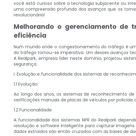
você está curioso sobre a tecnologia subjacente ou in
uma compreensão profunda dos avanços que os tornam 
revolucionária!
Melhorando o gerenciamento de t
eficiência
Num mundo onde o congestionamento do tráfego é um p
do tráfego tornou-se imperativa. Um desses avanços te
A Realpark, empresa líder neste domínio, projetou si
segurança.
I. Evolução e funcionalidade dos sistemas de reconhecim
1.1 Evolução:
Ao longo dos anos, os sistemas de reconhecimento de 
verificações manuais de placas de veículos por policiais
1.2 Funcionalidade:
A funcionalidade dos sistemas NPR do Realpark depend
resolução e software inteligente para capturar imagens 
dados extraídos são então cruzados com as bases de dado