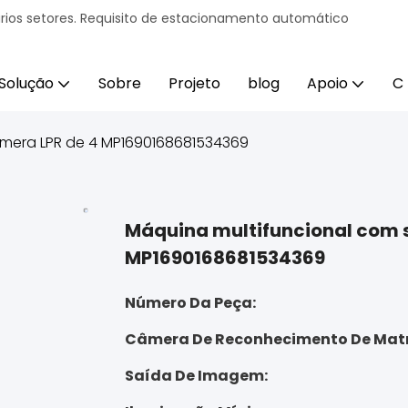
ários setores. Requisito de estacionamento automático
Solução
Sobre
Projeto
blog
Apoio
C
âmera LPR de 4 MP1690168681534369
Máquina multifuncional com 
MP1690168681534369
Número Da Peça:
Câmera De Reconhecimento De Matr
Saída De Imagem: