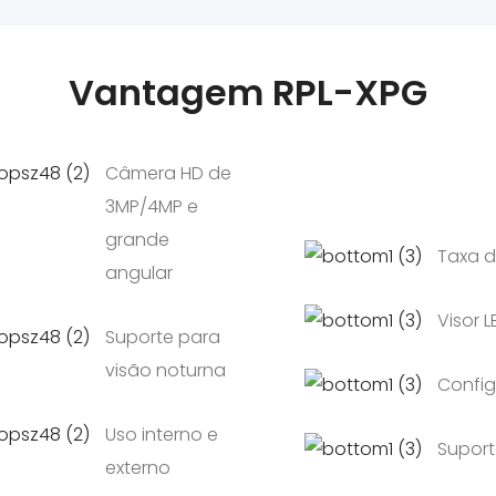
Vantagem RPL-XPG
Câmera HD de
3MP/4MP e
grande
Taxa d
angular
Visor 
Suporte para
visão noturna
Config
Uso interno e
Suport
externo