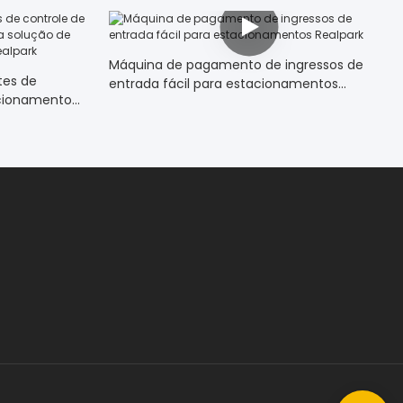
Máquina de pagamento de ingressos de
tes de
entrada fácil para estacionamentos
acionamento
Realpark