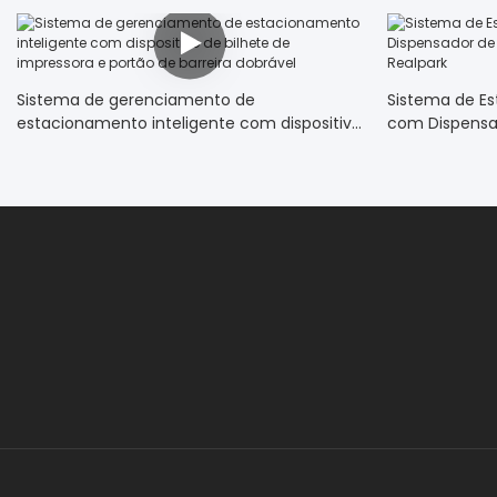
Sistema de gerenciamento de
Sistema de Es
estacionamento inteligente com dispositivo
com Dispensa
de bilhete de impressora e portão de
Matrículas Re
barreira dobrável