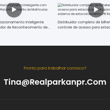
tacionamento Inteligente
Distribuidor completo de bilhe
dor de Reconhecimento de
controle de acesso para est
alpark
para solução de sistema de
estacionamento LPR Realpark
Pronto para trabalhar conosco?
Tina@realparkanpr.com