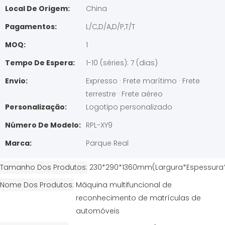
Local De Origem:
China
Pagamentos:
L/C,D/A,D/P,T/T
MOQ:
1
Tempo De Espera:
1-10 (séries): 7 (dias)
Envio:
Expresso · Frete marítimo · Frete
terrestre · Frete aéreo
Personalização:
Logotipo personalizado
Número De Modelo:
RPL-XY9
Marca:
Parque Real
Tamanho Dos Produtos
230*290*1360mm(Largura*Espessura*
Nome Dos Produtos
Máquina multifuncional de
reconhecimento de matrículas de
automóveis