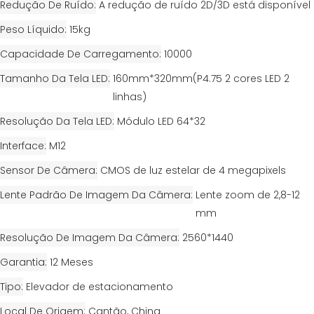
Redução De Ruído
A redução de ruído 2D/3D está disponível
Peso Líquido
15kg
Capacidade De Carregamento
10000
Tamanho Da Tela LED
160mm*320mm(P4.75 2 cores LED 2
linhas)
Resolução Da Tela LED
Módulo LED 64*32
Interface
M12
Sensor De Câmera
CMOS de luz estelar de 4 megapixels
Lente Padrão De Imagem Da Câmera
Lente zoom de 2,8-12
mm
Resolução De Imagem Da Câmera
2560*1440
Garantia
12 Meses
Tipo
Elevador de estacionamento
Local De Origem
Cantão, China