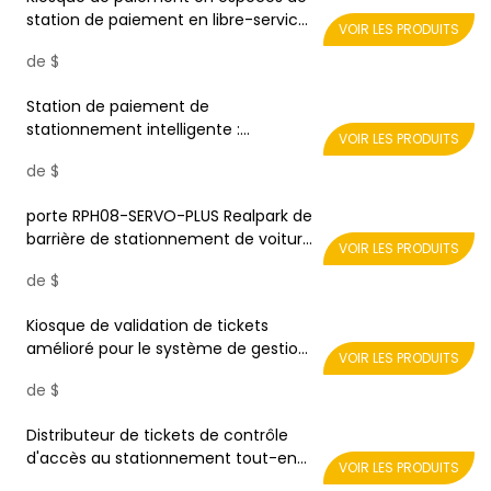
station de paiement en libre-service
VOIR LES PRODUITS
Android Realpark pour système de
de
$
paiement intelligent pour parkings
Station de paiement de
stationnement intelligente :
VOIR LES PRODUITS
maximisez la collecte des revenus
de
$
Realpark
porte RPH08-SERVO-PLUS Realpark de
barrière de stationnement de voiture
VOIR LES PRODUITS
télécommandée à grande vitesse de
de
$
0.9s
Kiosque de validation de tickets
amélioré pour le système de gestion
VOIR LES PRODUITS
de stationnement Realpark
de
$
Distributeur de tickets de contrôle
d'accès au stationnement tout-en-
VOIR LES PRODUITS
un, pour solution de système de