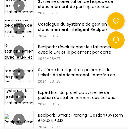
Système d'orientation de l'espace de
stationnement de parking extérieur
2025
02
15
Catalogue du système de gestion de
stationnement intelligent Realpark
2024
08
28
Realpark : révolutionner le stationnement
avec le LPR et le paiement par carte
2024
08
27
Système intelligent de paiement de
tickets de stationnement : caméra de
reconnaissance de plaque
2024
08
23
d'immatriculation & Code QR/carte
bancaire/produits de carte de crédit
Expédition du projet du système de
gestion du stationnement des tickets
Realpark
2024
08
17
Realpark+Smart+Parking+Gestion+Systèm
e+2024.+3.12
2024
07
22