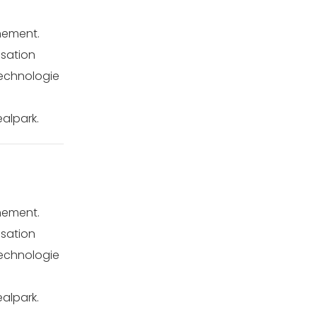
nement.
isation
technologie
ealpark.
nement.
isation
technologie
ealpark.