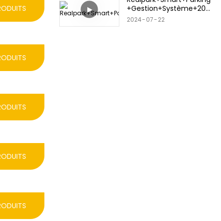
+Gestion+Système+202
RODUITS
4.+3.12
2024
07
22
RODUITS
RODUITS
RODUITS
RODUITS