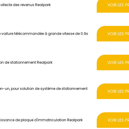
VOIR LES P
collecte des revenus Realpark
VOIR LES P
e voiture télécommandée à grande vitesse de 0.9s
VOIR LES P
tion de stationnement Realpark
-en-un, pour solution de système de stationnement
VOIR LES P
VOIR LES P
naissance de plaque d'immatriculation Realpark