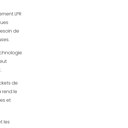
nement LPR
ques
besoin de
uses.
echnologie
peut
.
ckets de
 rend le
es et
t les