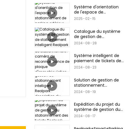
Système d'orientation
de l'espace de
stationnement de
2025
02
15
parking extérieur
Catalogue du système
de gestion de
stationnement
2024
08
28
intelligent Realpark
Système intelligent de
paiement de tickets de
stationnement : caméra
2024
08
23
de reconnaissance de
plaque
Solution de gestion de
d'immatriculation &
stationnement
Code QR/carte
intelligente Realpark :
bancaire/produits de
2024
08
19
description du produit
carte de crédit
Expédition du projet du
système de gestion du
stationnement des
2024
08
17
tickets Realpark
Realpark+Smart+Parking