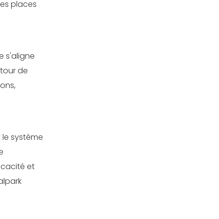
les places
e s'aligne
utour de
ions,
 le système
e
icacité et
alpark