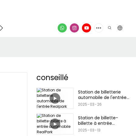
Contacter
vidéo
conseillé
Station de billetterie
automobile de l'entrée
Realpark
2025
03
26
Station de billette-
billette à entrée
automobile RealPark
2025
03
13