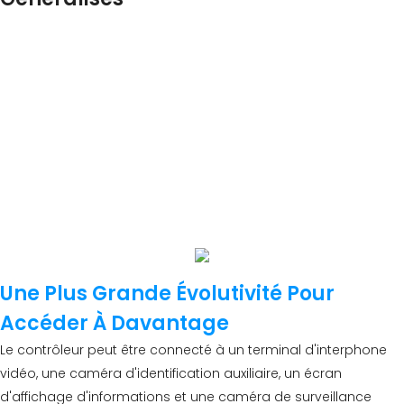
Les solutions de stationnement intelligentes rendent possible
le stationnement sans surveillance. Le parking utilise la
reconnaissance des plaques d'immatriculation comme
certificat pour entrer et sortir du parking. Le propriétaire de la
voiture peut utiliser le paiement électronique ou la carte de
crédit pour payer. Enfin, le personnel de direction utilise la
plateforme pour effectuer une surveillance et une
maintenance 24 heures sur 24. Le nouveau système de
gestion du stationnement réduit considérablement les coûts
et améliore l'efficacité de la gestion.
Une Plus Grande Évolutivité Pour
Accéder À Davantage
Le contrôleur peut être connecté à un terminal d'interphone
vidéo, une caméra d'identification auxiliaire, un écran
d'affichage d'informations et une caméra de surveillance