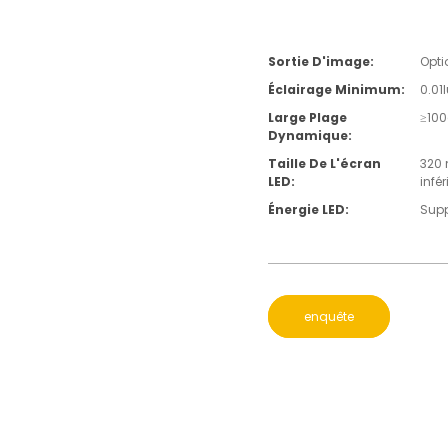
Sortie D'image:
Opti
Éclairage Minimum:
0.01
Large Plage
≥10
Dynamique:
Taille De L'écran
320 
LED:
infér
Énergie LED:
Supp
enquête