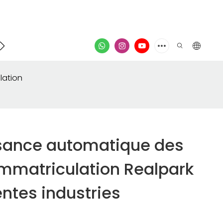
Contacter
vidéo
lation
sance automatique des
immatriculation Realpark
entes industries