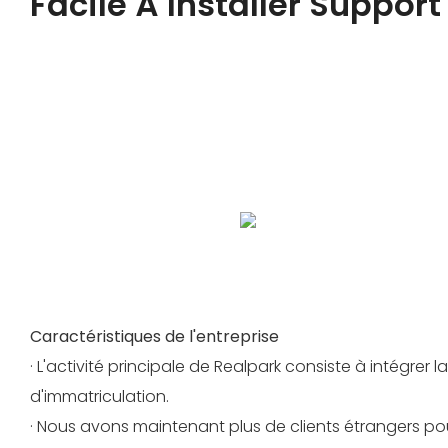
Facile À Installer Suppor
Nous prenons en charge OEM/ODM, le matériel prend e
fonction, le logo et la personnalisation de la taille, le 
fonction, l'amarrage, la construction de plate-forme 
Bienvenue à vous renseigner et à coopérer.
Les étapes d'installation simplifiées garantissent une 
Caractéristiques de l'entreprise
· L'activité principale de Realpark consiste à intégre
d'immatriculation.
· Nous avons maintenant plus de clients étrangers pou