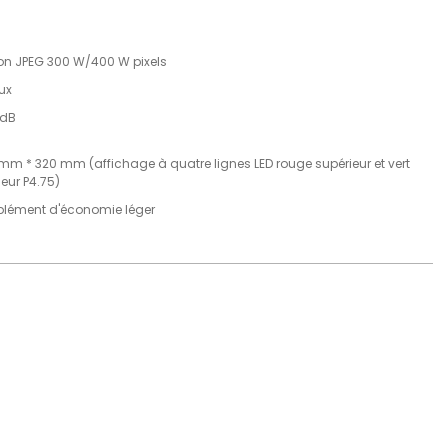
on JPEG 300 W/400 W pixels
lux
0dB
mm * 320 mm (affichage à quatre lignes LED rouge supérieur et vert
ieur P4.75)
lément d'économie léger