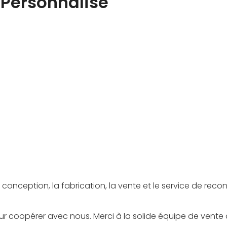
t Personnalisé
n charge la couleur, l'apparence, la
logiciel prend en charge le logo, la
cloud, etc.
livraison rapide du projet
r la conception, la fabrication, la vente et le service de 
r coopérer avec nous. Merci à la solide équipe de vente q