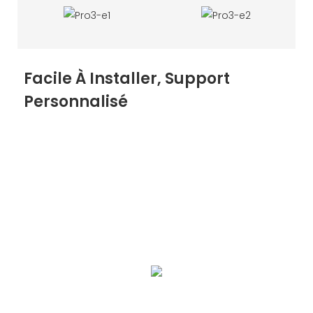
Facile À Installer, Support
Personnalisé
Nous prenons en charge OEM/ODM, le matériel
prend en charge la couleur, l'apparence, la fonction,
le logo et la personnalisation de la taille, le logiciel
prend en charge le logo, la fonction, l'amarrage, la
construction de plate-forme cloud, etc.
Bienvenue à vous renseigner et à coopérer.
Les étapes d'installation simplifiées garantissent une
livraison rapide du projet