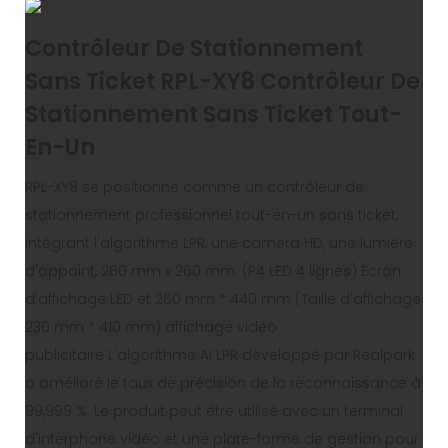
Contrôleur De Stationnement
Sans Ticket RPL-XY8 Contrôleur De
Stationnement Sans Ticket Tout-
En-Un
RPL-XY8 se positionne comme un contrôleur de
stationnement professionnel tout-en-un sans ticket,
intégrant l'algorithme LPR, une caméra HD, une lumière
d'appoint, 260 mm x 260 mm. (P4 LED 4 lignes) Écran
d'affichage LED et 260 mm * 440 mm (Taille d'affichage
230 mm * 410 mm) affichage vidéo
publicitaire L'algorithme AI LPR développé par Realpark
a amélioré le taux de précision de la reconnaissance à
99,999 %. Le produit peut être utilisé avec un terminal
d'interphone vidéo et une plate-forme de gestion pour