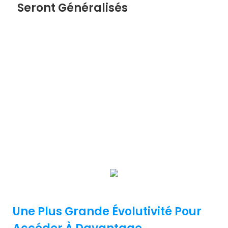
Seront Généralisés
Les solutions de stationnement intelligentes rendent
possible le stationnement sans surveillance. Le
parking utilise la reconnaissance des plaques
d'immatriculation comme certificat pour entrer et
sortir du parking. Le propriétaire de la voiture peut
utiliser le paiement électronique ou la carte de crédit
pour payer. Enfin, le personnel de direction utilise la
plateforme pour surveiller et entretenir 24 heures sur
24. Le nouveau système de gestion du
stationnement réduit considérablement les coûts et
améliore l'efficacité de la gestion.
Une Plus Grande Évolutivité Pour