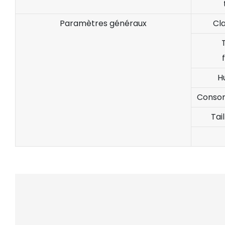
Paramètres généraux
Cl
Hu
Consom
Tai