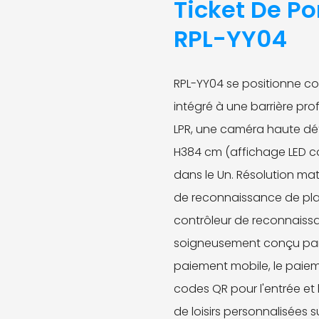
Ticket De Po
RPL-YY04
RPL-YY04 se positionne c
intégré à une barrière pro
LPR, une caméra haute défi
H384 cm (affichage LED cou
dans le Un. Résolution ma
de reconnaissance de pla
contrôleur de reconnaiss
soigneusement conçu par 
paiement mobile, le paiem
codes QR pour l'entrée et l
de loisirs personnalisées 