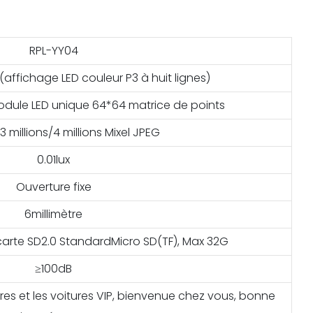
RPL-YY04
affichage LED couleur P3 à huit lignes)
dule LED unique 64*64 matrice de points
/3 millions/4 millions Mixel JPEG
0.01lux
Ouverture fixe
6millimètre
 carte SD2.0 StandardMicro SD(TF), Max 32G
≥100dB
res et les voitures VIP, bienvenue chez vous, bonne