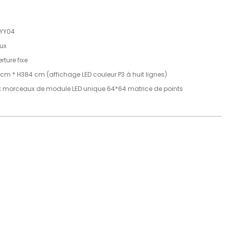
-YY04
lux
rture fixe
 cm * H384 cm (affichage LED couleur P3 à huit lignes)
 morceaux de module LED unique 64*64 matrice de points