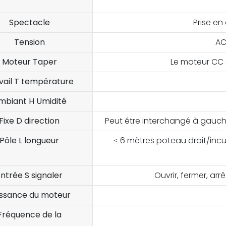
Spectacle
Prise en
Tension
AC
Moteur
Taper
Le moteur CC 
vail
T
température
mbiant
H
Umidité
Fixe
D
direction
Peut être interchangé à gauche
Pôle
L
longueur
≤ 6 mètres poteau droit/incu
Entrée
S
signaler
Ouvrir, fermer, ar
issance du moteur
Fréquence de la