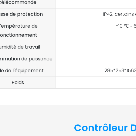
télécommande
asse de protection
IP42, certains
Température de
-10 ℃ ~ 
fonctionnement
midité de travail
mation de puissance
lle de l'équipement
285*253*1563
Poids
Contrôleur 