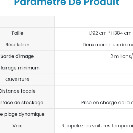
Paramètre De Produit
Taille
L192 cm * H384 cm (
Résolution
Deux morceaux de mo
Sortie d'image
2 millions
clairage minimum
Ouverture
Distance focale
erface de stockage
Prise en charge de la
ge plage dynamique
Voix
Rappelez les voitures temporai